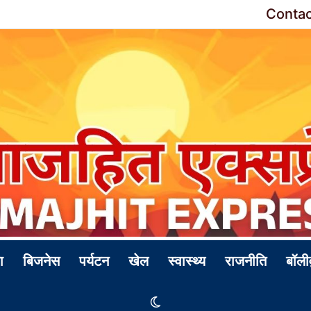
Contac
ा
बिजनेस
पर्यटन
खेल
स्वास्थ्य
राजनीति
बॉली
Switch skin