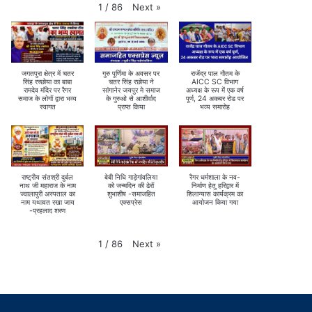
Next
»
1
/
86
जगतपुरा क्षेत्र में चतर
गुरु पूर्णिमा के अवसर पर
राजेंद्र पाल गौतम के
सिंह रच्छोया का बाबा
चतर सिंह रछोया ने
AICC SC विभाग
रामदेव मंदिर पर रैगर
सांगानेर जयपुर मे समाज
अध्यक्ष के रूप में एक वर्ष
समाज के लोगों द्वारा भव्य
के गुरुओ से आशीर्वाद
पूर्ण, 24 अकबर रोड पर
स्वागत
प्राप्त किया
भव्य समारोह
राष्ट्रीय संतश्री दुर्बल
बेबी निधि गाड़ेगांवलिया
रैगर धर्मशाला के नव-
नाथ जी महाराज के नाम
को जन्मदिन की ढेरों
निर्माण हेतु हरिद्वार में
ज्वालापुरी अस्पताल का
शुभाशीष -समाजहित
शिलान्यास कार्यक्रम का
नाम यथावत रखा जाय
एक्सप्रेस
आयोजन किया गया
-प्रहलाद शरण
Next
»
1
/
86