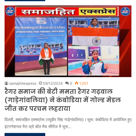
samajhitexpress
09/12/2024
0
1,001
रैगर समाज की बेटी ममता रैगर गढ़वाल
(गाड़ेगांवलिया) ने कंबोडिया में गोल्ड मेडल
जीत कर परचम लहराया
दिल्ली, समाजहित एक्सप्रेस (रघुबीर सिंह गाड़ेगांवलिया) l चूरू: कंबोडिया में आयोजित हुए
इंटरनेशनल पैरा थ्रो बॉल मैच सीरीज में चूरू…