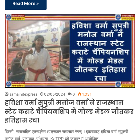
Read More »
samajhitexpress
02/05/2024
0
1,031
हविशा वर्मा सुपुत्री मनोज वर्मा ने राजस्थान
स्टेट कराटे चैंपियनशिप में गोल्ड मेडल जीतकर
इतिहास रचा
दिल्ली, समाजहित एक्सप्रेस (पत्रकार रामलाल रैगर) l झालावाड़ हविशा वर्मा सुपुत्री
मनोज वर्मा, सहायक अभियंता, KaTPP को जयपुर में आयोजित…