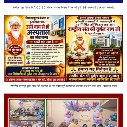
राजेंद्र पाल गौतम के AICC SC विभाग अध्यक्ष के रूप में एक वर्ष पूर्ण, 24 अकबर रोड पर भव्य समारोह
राष्ट्रीय संतश्री दुर्बल नाथ जी महाराज के नाम ज्वालापुरी अस्पताल का नाम यथावत रखा जाय -प्रहलाद शरण