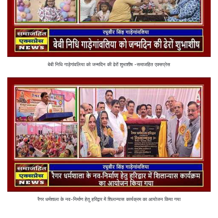
बेबी निधि गाड़ेगांवलिया को जन्मदिन की ढेरों शुभाशीष -समाजहित एक्सप्रेस
रैगर धर्मशाला के नव-निर्माण हेतु हरिद्वार में शिलान्यास कार्यक्रम का आयोजन किया गया