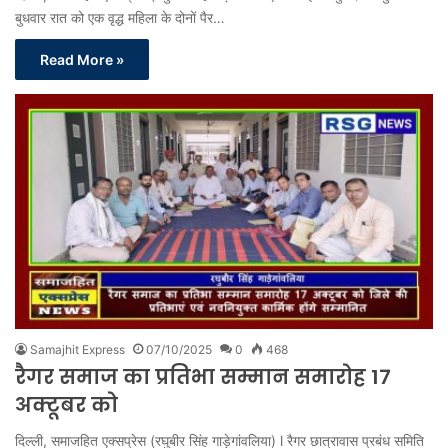
बुधवार रात को एक वृद्ध महिला के दोनों पैर…
Read More »
Samajhit Express
07/10/2025
0
468
रैगर समाज का प्रतिभा सम्मान समारोह 17
अक्टूबर को
दिल्ली, समाजहित एक्सप्रेस (रघुबीर सिंह गाड़ेगांवलिया) l रैगर छात्रावास प्रबंध समिति