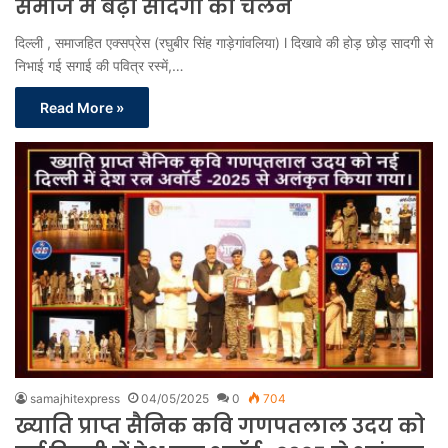
समाज में बढ़ा सादगी का चलन
दिल्ली , समाजहित एक्सप्रेस (रघुबीर सिंह गाड़ेगांवलिया) l दिखावे की होड़ छोड़ सादगी से
निभाई गई सगाई की पवित्र रस्में,…
Read More »
samajhitexpress
04/05/2025
0
704
ख्याति प्राप्त सैनिक कवि गणपतलाल उदय को