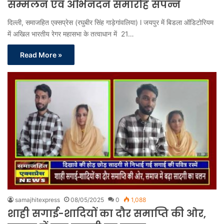
सम्मेलन एवं अभिनंदन समारोह संपन्न
दिल्ली, समाजहित एक्सप्रेस (रघुबीर सिंह गाड़ेगांवलिया) l जयपुर में बिडला ऑडिटोरियम
में अखिल भारतीय रेगर महासभा के तत्वाधान में 21…
Read More »
samajhitexpress
08/05/2025
0
1,088
शाही सगाई-शादियों का दौर समाप्ति की ओर,