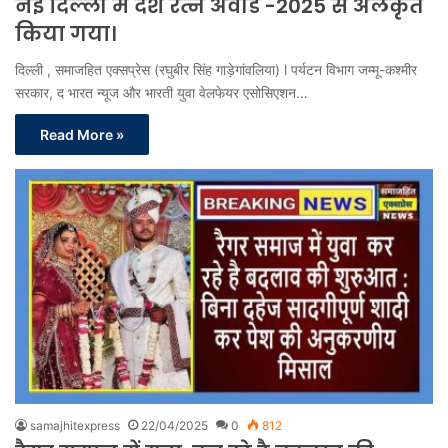
नई दिल्ली में देश रत्न अवॉर्ड -2025 से अलंकृत
किया गया।
दिल्ली , समाजहित एक्सप्रेस (रघुबीर सिंह गाड़ेगांवलिया) l पर्यटन विभाग जम्मू-कश्मीर
सरकार, द भारत न्यूज और भारती युवा वेलफेयर एसोसिएशन…
Read More »
samajhitexpress
22/04/2025
0
812