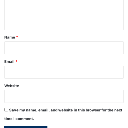
m
e
n
t
*
Name
*
Email
*
Website
Save my name, email, and website in this browser for the next
time I comment.