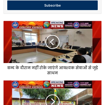
Email
address
बन्द
के
दौरान
नहीं
रोके
जाएंगे
आवश्यक
सेवाओं
से
बन्द के दौरान नहीं रोके जाएंगे आवश्यक सेवाओं से जुड़े
जुड़े
साधन
साधन
युवा
शक्ति
सेवा
संस्थान
के