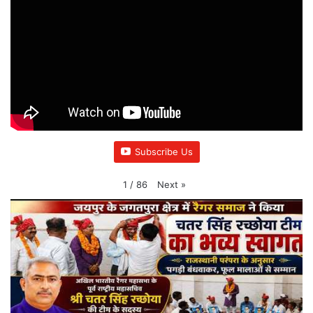
Subscribe Us
Next
»
1
/
86