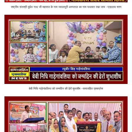
राष्ट्रीय संतश्री दुर्बल नाथ जी महाराज के नाम ज्वालापुरी अस्पताल का नाम यथावत रखा जाय -प्रहलाद शरण
बेबी निधि गाड़ेगांवलिया को जन्मदिन की ढेरों शुभाशीष -समाजहित एक्सप्रेस