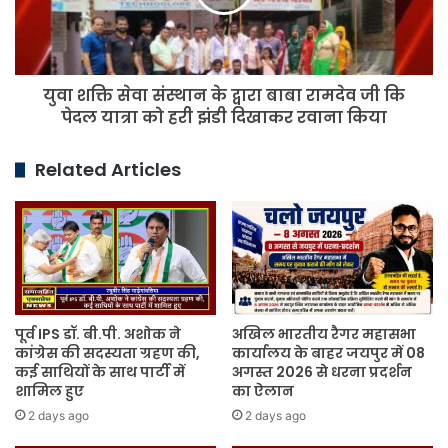
द्वारा
बाबा
रामदेव
जी
युवा शक्ति सेवा संस्थान के द्वारा बाबा रामदेव जी कि
कि
पेदल
पेदल यात्रा को हरी झंडी दिखाकर रवाना किया
यात्रा
को
Related Articles
हरी
झंडी
दिखाकर
रवाना
किया
पूर्व IPS डॉ. बी.पी. अशोक ने
अखिल भारतीय रैगर महासभा
कांग्रेस की सदस्यता ग्रहण की,
कार्यालय के बाहर जयपुर में 08
कई साथियों के साथ पार्टी में
अगस्त 2026 से धरना प्रदर्शन
शामिल हुए
का ऐलान
2 days ago
2 days ago