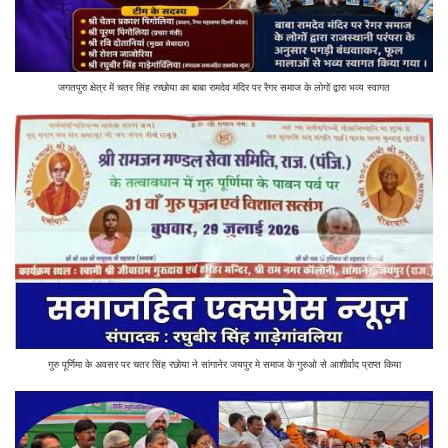
जगतपुरा क्षेत्र में चतर सिंह रच्छोया का बाबा रामदेव मंदिर पर रैगर समाज के लोगों द्वारा भव्य स्वागत
गुरु पूर्णिमा के अवसर पर चतर सिंह रछोया ने सांगानेर जयपुर मे समाज के गुरुओ से आशीर्वाद प्राप्त किया