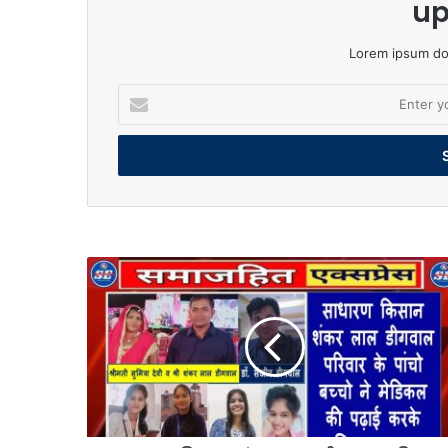
up
Lorem ipsum dol
Enter
your
Email
address
साधारण
किसान
शंकर
लाल
डीगवाल
परिवार
के
पांचो
बच्चो