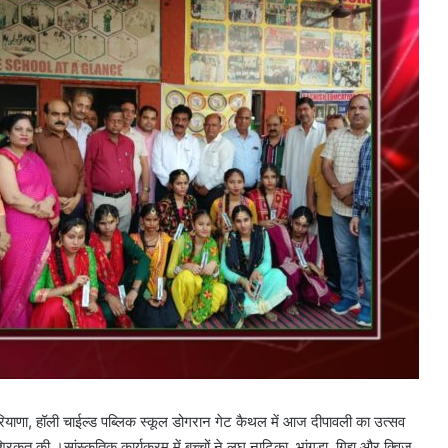
याणा, हॉली चाईल्ड पब्लिक स्कूल डोगरान गेट कैथल में आज दीपावली का उत्सव
कत की ।सांस्कृतिक कार्यक्रम में बच्चों ने लघु नाटिका, भांगड़ा ,गिद्दा और क्विज