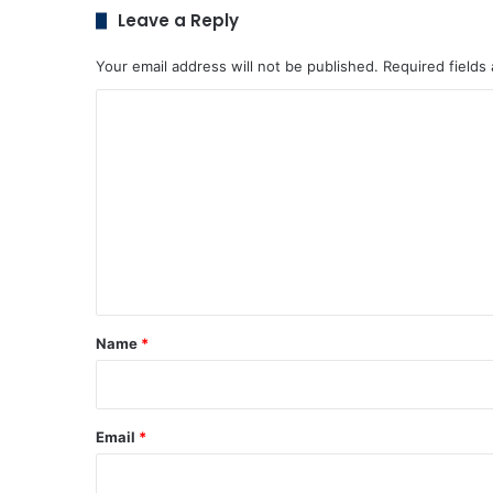
Leave a Reply
Your email address will not be published.
Required fields
C
o
m
m
e
n
t
*
Name
*
Email
*