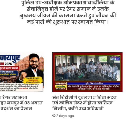
पुलिस उप-अधीक्षक ओमप्रकाश चादोंलिया के
रैगर
समाज
सेवानिवृत्त होने पर रैगर समाज ने उनके
ने
सुखमय जीवन की कामना करते हुए जीवन की
उनके
नई पारी की शुरुआत पर स्वागत किया ।
सुखमय
जीवन
की
कामना
करते
हुए
जीवन
की
नई
पारी
की
शुरुआत
 रैगर महासभा
संत शिरोमणि दुर्बलनाथ शिक्षा सदन
पर
ाहर जयपुर में 08 अगस्त
एवं कोचिंग सेंटर में होगा व्यक्तित्व
स्वागत
प्रदर्शन का ऐलान
निर्माण, बनेंगे उच्च अधिकारी
किया
2 days ago
।