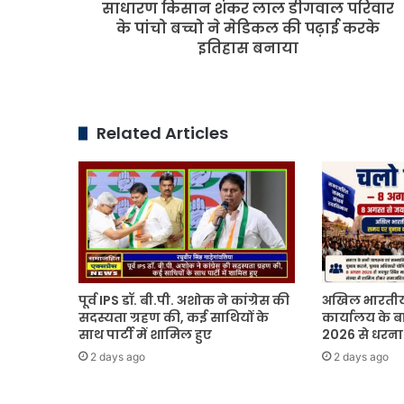
साधारण किसान शंकर लाल डीगवाल परिवार
ने
मेडिकल
के पांचो बच्चो ने मेडिकल की पढ़ाई करके
की
इतिहास बनाया
पढ़ाई
करके
इतिहास
बनाया
Related Articles
पूर्व IPS डॉ. बी.पी. अशोक ने कांग्रेस की
अखिल भारतीय
सदस्यता ग्रहण की, कई साथियों के
कार्यालय के ब
साथ पार्टी में शामिल हुए
2026 से धरना 
2 days ago
2 days ago