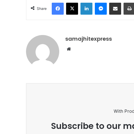
Facebook
X
LinkedIn
Messenger
Share via Email
Share
samajhitexpress
Website
With Pro
Subscribe to our ma