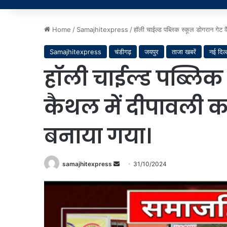
Home
/
Samajhitexpress
/
हॉली चाईल्ड पब्लिक स्कूल डोगरान गेट 
Samajhitexpress
चंडीगढ़
जयपुर
ताजा खबरें
नई दिल्
हॉली चाईल्ड पब्लिक
कैथल में दीपावली क
बनाया गया।
Send
samajhitexpress
31/10/2024
an
email