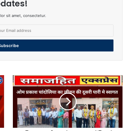
dates!
or sit amet, consectetur.
पुलिस
उप-
अधीक्षक
ओमप्रकाश
चादोंलिया
के
सेवानिवृत्त
होने
पर