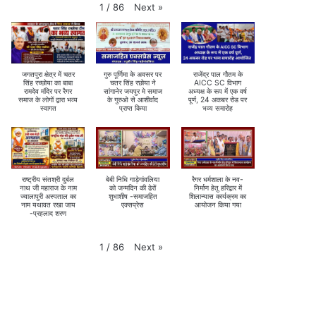
Next
»
1
/
86
जगतपुरा क्षेत्र में चतर
गुरु पूर्णिमा के अवसर पर
राजेंद्र पाल गौतम के
सिंह रच्छोया का बाबा
चतर सिंह रछोया ने
AICC SC विभाग
रामदेव मंदिर पर रैगर
सांगानेर जयपुर मे समाज
अध्यक्ष के रूप में एक वर्ष
समाज के लोगों द्वारा भव्य
के गुरुओ से आशीर्वाद
पूर्ण, 24 अकबर रोड पर
स्वागत
प्राप्त किया
भव्य समारोह
राष्ट्रीय संतश्री दुर्बल
बेबी निधि गाड़ेगांवलिया
रैगर धर्मशाला के नव-
नाथ जी महाराज के नाम
को जन्मदिन की ढेरों
निर्माण हेतु हरिद्वार में
ज्वालापुरी अस्पताल का
शुभाशीष -समाजहित
शिलान्यास कार्यक्रम का
नाम यथावत रखा जाय
एक्सप्रेस
आयोजन किया गया
-प्रहलाद शरण
Next
»
1
/
86