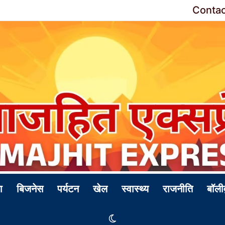
Contac
ा
बिजनेस
पर्यटन
खेल
स्वास्थ्य
राजनीति
बॉली
Switch skin