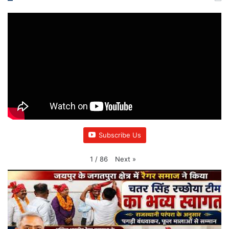
Subscribe Us
Next
»
1
/
86