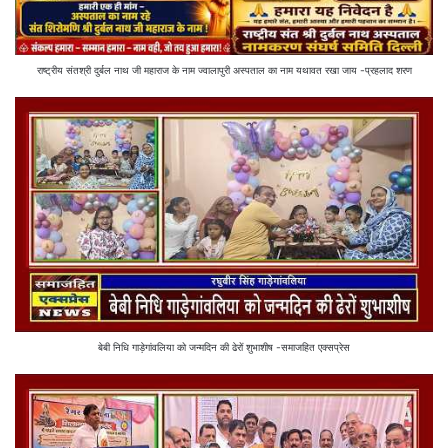
राष्ट्रीय संतश्री दुर्बल नाथ जी महाराज के नाम ज्वालापुरी अस्पताल का नाम यथावत रखा जाय -प्रहलाद शरण
बेबी निधि गाड़ेगांवलिया को जन्मदिन की ढेरों शुभाशीष -समाजहित एक्सप्रेस