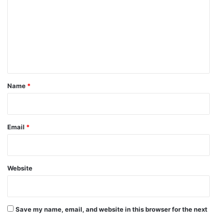
m
m
e
n
t
*
Name
*
Email
*
Website
Save my name, email, and website in this browser for the next