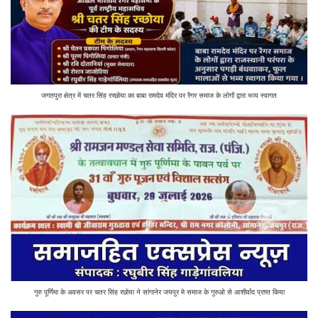
जगतपुरा क्षेत्र में चतर सिंह रच्छोया का बाबा रामदेव मंदिर पर रैगर समाज के लोगों द्वारा भव्य स्वागत
गुरु पूर्णिमा के अवसर पर चतर सिंह रछोया ने सांगानेर जयपुर मे समाज के गुरुओ से आशीर्वाद प्राप्त किया