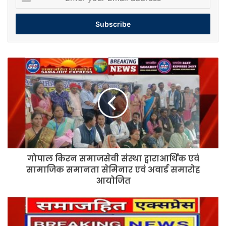
your
Email
address
गोपाल
किरन
समाजसेवी
संस्था
द्वाराआर्थिक
एवं
सामाजिक
समानता
सेमिनार
गोपाल किरन समाजसेवी संस्था द्वाराआर्थिक एवं
एवं
अवार्ड
सामाजिक समानता सेमिनार एवं अवार्ड समारोह
समारोह
आयोजित
आयोजित
गर्म
शॉल
पाकर