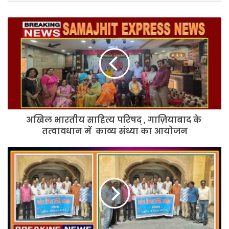
अखिल
भारतीय
साहित्य
परिषद्
,
गाज़ियाबाद
के
तत्वावधान
में
अखिल भारतीय साहित्य परिषद् , गाज़ियाबाद के
काव्य
संध्या
तत्वावधान में काव्य संध्या का आयोजन
का
आयोजन
झालावाड़
संग्रहालय
का
110वां
स्थापना
दिवस
मनाया
गया