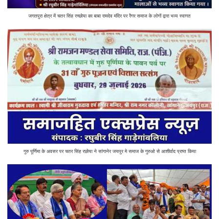
जगतपुरा क्षेत्र में चतर सिंह रच्छोया का बाबा रामदेव मंदिर पर रैगर समाज के लोगों द्वारा भव्य स्वागत
गुरु पूर्णिमा के अवसर पर चतर सिंह रछोया ने सांगानेर जयपुर मे समाज के गुरुओ से आशीर्वाद प्राप्त किया