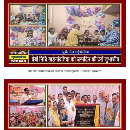
बेबी निधि गाड़ेगांवलिया को जन्मदिन की ढेरों शुभाशीष -समाजहित एक्सप्रेस