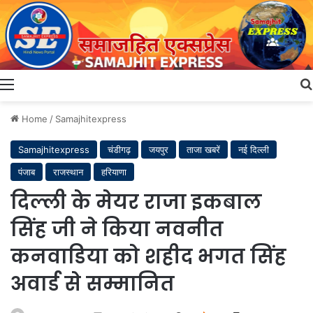
Menu
Home
/
Samajhitexpress
Samajhitexpress
चंडीगढ़
जयपुर
ताजा खबरें
नई दिल्ली
पंजाब
राजस्थान
हरियाणा
दिल्ली के मेयर राजा इकबाल
सिंह जी ने किया नवनीत
कनवाडिया को शहीद भगत सिंह
अवार्ड से सम्मानित