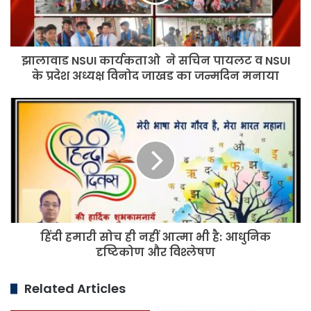
पायलट
व
NSUI
के
झालावाड NSUI कार्यकताओ ने सचिन पायलट व NSUI
प्रदेश
अध्यक्ष
के प्रदेश अध्यक्ष विनोद जाखड का जन्मदिन मनाया
विनोद
जाखड
हिंदी
का
हमारी
जन्मदिन
सोच
मनाया
ही
नहीं
आत्मा
भी
है:
आधुनिक
हिंदी हमारी सोच ही नहीं आत्मा भी है: आधुनिक
दृष्टिकोण
और
दृष्टिकोण और विश्लेषण
विश्लेषण
Related Articles