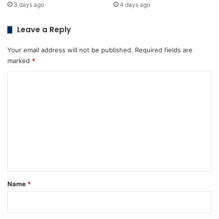
3 days ago
4 days ago
Leave a Reply
Your email address will not be published.
Required fields are
marked
*
C
o
m
m
e
n
t
*
Name
*