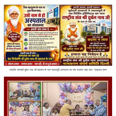
राष्ट्रीय संतश्री दुर्बल नाथ जी महाराज के नाम ज्वालापुरी अस्पताल का नाम यथावत रखा जाय -प्रहलाद शरण