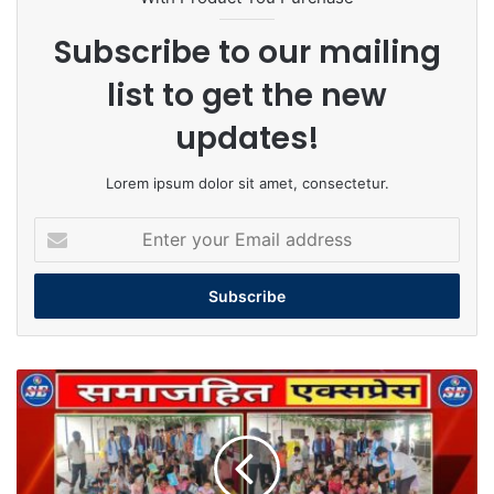
Subscribe to our mailing
list to get the new
updates!
Lorem ipsum dolor sit amet, consectetur.
Enter
your
Email
address
झालावाड
NSUI
कार्यकताओ
ने
सचिन