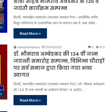
बाबा साहेब भीमराव अंबेडकर के 135 वें
जयंती कार्यक्रम सम्पन्न
दिल्ली, समाजहित एक्सप्रेस (पत्रकार रामलाल रैगर) l कालीसिंध तापीय
विद्युत परियोजना के प्रशासनिक भवन के सभागार कक्ष में बाबा साहेब…
ss
Read More »
samajhitexpress
15/04/2025
0
412
डॉ. भीमराव अम्बेडकर की 134 वीं जन्म
जयन्ती समारोह सम्पन्न, विभिन्न चौराहों
पर सर्व समाज द्वारा किया गया भव्य
स्वागत
दिल्ली, समाजहित एक्सप्रेस (पत्रकार रामलाल रैगर) l डॉ. भीमराव अम्बेडकर
की 134 वीं जन्म जयन्ती का आयोजन दिनांक 14 अप्रैल…
ss
Read More »