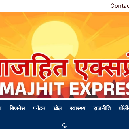
Contac
ा
बिजनेस
पर्यटन
खेल
स्वास्थ्य
राजनीति
बॉली
Switch skin