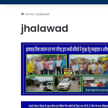
Home
/
jhalawad
jhalawad
Samajhitexpre