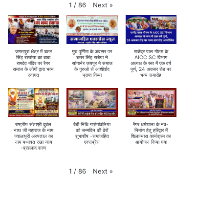
Next
»
1
/
86
जगतपुरा क्षेत्र में चतर
गुरु पूर्णिमा के अवसर पर
राजेंद्र पाल गौतम के
सिंह रच्छोया का बाबा
चतर सिंह रछोया ने
AICC SC विभाग
रामदेव मंदिर पर रैगर
सांगानेर जयपुर मे समाज
अध्यक्ष के रूप में एक वर्ष
समाज के लोगों द्वारा भव्य
के गुरुओ से आशीर्वाद
पूर्ण, 24 अकबर रोड पर
स्वागत
प्राप्त किया
भव्य समारोह
राष्ट्रीय संतश्री दुर्बल
बेबी निधि गाड़ेगांवलिया
रैगर धर्मशाला के नव-
नाथ जी महाराज के नाम
को जन्मदिन की ढेरों
निर्माण हेतु हरिद्वार में
ज्वालापुरी अस्पताल का
शुभाशीष -समाजहित
शिलान्यास कार्यक्रम का
नाम यथावत रखा जाय
एक्सप्रेस
आयोजन किया गया
-प्रहलाद शरण
Next
»
1
/
86