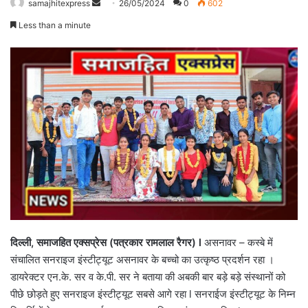
Send
samajhitexpress
26/05/2024
0
602
an
Less than a minute
email
दिल्ली
,
समाजहित एक्सप्रेस (पत्रकार रामलाल रैगर)
l
असनावर – कस्बे में
संचालित सनराइज इंस्टीट्यूट असनावर के बच्चो का उत्कृष्ठ प्रदर्शन रहा ।
डायरेक्टर एन.के. सर व के.पी. सर ने बताया की अबकी बार बड़े बड़े संस्थानों को
पीछे छोड़ते हुए सनराइज इंस्टीट्यूट सबसे आगे रहा l सनराईज इंस्टीट्यूट के निम्न