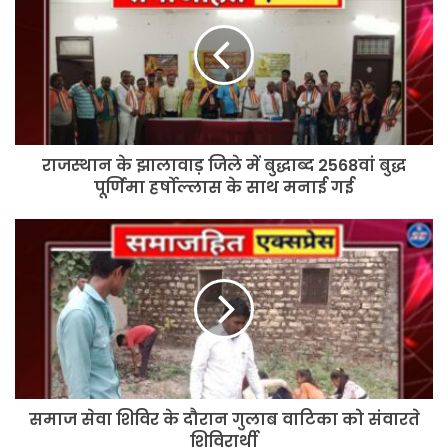
झालावाड़
जिले
में
बुद्धाब्द
2568वां
बुद्ध
पूर्णिमा
राजस्थान के झालावाड़ जिले में बुद्धाब्द 2568वां बुद्ध
हर्षोल्लास
के
पूर्णिमा हर्षोल्लास के साथ मनाई गई
साथ
मनाई
समाज
गई
सेवा
शिविर
के
दौरान
गुलाब
वाटिका
को
संवारते
समाज सेवा शिविर के दौरान गुलाब वाटिका को संवारते
शिविरार्थी
शिविरार्थी