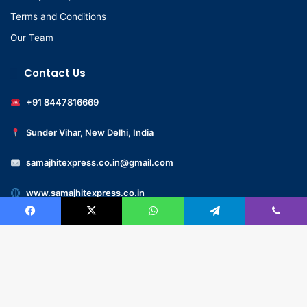
Terms and Conditions
Our Team
Contact Us
+91 8447816669
Sunder Vihar, New Delhi, India
samajhitexpress.co.in@gmail.com
www.samajhitexpress.co.in
Facebook
X
WhatsApp
Telegram
Viber
© 2022 -samajhitexpress.co.in – All Rights Reserved | Designed
by
GMaxMart.com