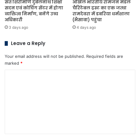
संत शिरोमणि दुर्बलनाथ शिक्षा
अखिल भारतीय रामजन मंडल
सदन एवं कोचिंग सेंटर में होगा
चैरिटेबल ट्रस्ट का एक जत्था
व्यक्तित्व निर्माण, बनेंगे उच्च
रामदेवरा में डबरिया धर्मशाला
अधिकारी
(भैसावा) पहुंचा
3 days ago
4 days ago
Leave a Reply
Your email address will not be published.
Required fields are
marked
*
C
o
m
m
e
n
t