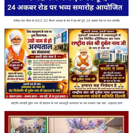
राजेंद्र पाल गौतम के AICC SC विभाग अध्यक्ष के रूप में एक वर्ष पूर्ण, 24 अकबर रोड पर भव्य समारोह
राष्ट्रीय संतश्री दुर्बल नाथ जी महाराज के नाम ज्वालापुरी अस्पताल का नाम यथावत रखा जाय -प्रहलाद शरण