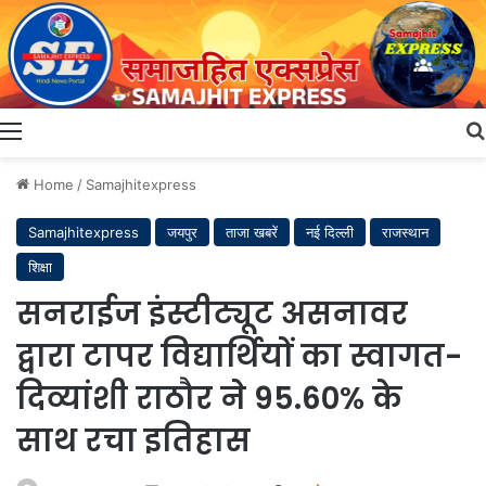
Menu
Home
/
Samajhitexpress
Samajhitexpress
जयपुर
ताजा खबरें
नई दिल्ली
राजस्थान
शिक्षा
सनराईज इंस्टीट्यूट असनावर
द्वारा टापर विद्यार्थियों का स्वागत-
दिव्यांशी राठौर ने 95.60% के
साथ रचा इतिहास