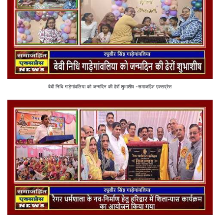
बेबी निधि गाड़ेगांवलिया को जन्मदिन की ढेरों शुभाशीष -समाजहित एक्सप्रेस