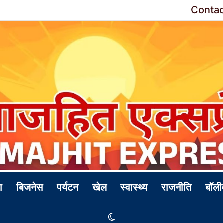
Contac
ा
बिजनेस
पर्यटन
खेल
स्वास्थ्य
राजनीति
बॉली
Switch skin