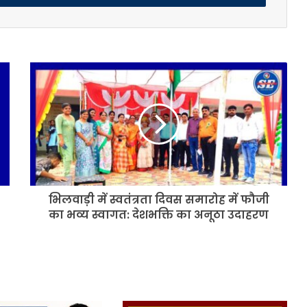
भिलवाड़ी
में
स्वतंत्रता
दिवस
समारोह
में
फौजी
का
भव्य
भिलवाड़ी में स्वतंत्रता दिवस समारोह में फौजी
स्वागत:
देशभक्ति
का भव्य स्वागत: देशभक्ति का अनूठा उदाहरण
का
अनूठा
उदाहरण