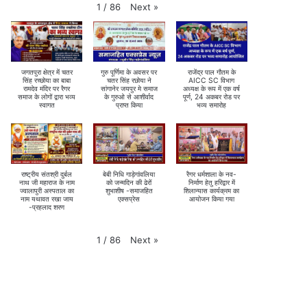
Next
»
1
/
86
जगतपुरा क्षेत्र में चतर
गुरु पूर्णिमा के अवसर पर
राजेंद्र पाल गौतम के
सिंह रच्छोया का बाबा
चतर सिंह रछोया ने
AICC SC विभाग
रामदेव मंदिर पर रैगर
सांगानेर जयपुर मे समाज
अध्यक्ष के रूप में एक वर्ष
समाज के लोगों द्वारा भव्य
के गुरुओ से आशीर्वाद
पूर्ण, 24 अकबर रोड पर
स्वागत
प्राप्त किया
भव्य समारोह
राष्ट्रीय संतश्री दुर्बल
बेबी निधि गाड़ेगांवलिया
रैगर धर्मशाला के नव-
नाथ जी महाराज के नाम
को जन्मदिन की ढेरों
निर्माण हेतु हरिद्वार में
ज्वालापुरी अस्पताल का
शुभाशीष -समाजहित
शिलान्यास कार्यक्रम का
नाम यथावत रखा जाय
एक्सप्रेस
आयोजन किया गया
-प्रहलाद शरण
Next
»
1
/
86