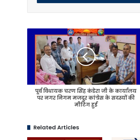
पूर्व
विधायक
चरण
सिंह
कंडेरा
जी
के
कार्यालय
पर
पूर्व विधायक चरण सिंह कंडेरा जी के कार्यालय
नगर
निगम
पर नगर निगम मजदूर कांग्रेस के सदस्यों की
मजदूर
मीटिग हुई
कांग्रेस
के
सदस्यों
Related Articles
की
मीटिग