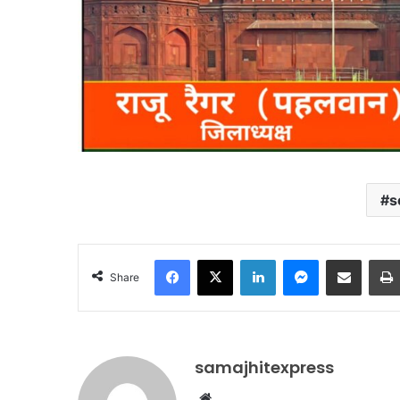
s
Facebook
X
LinkedIn
Messenger
Share via Email
Share
samajhitexpress
Website