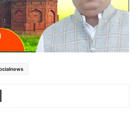
ocialnews
Print