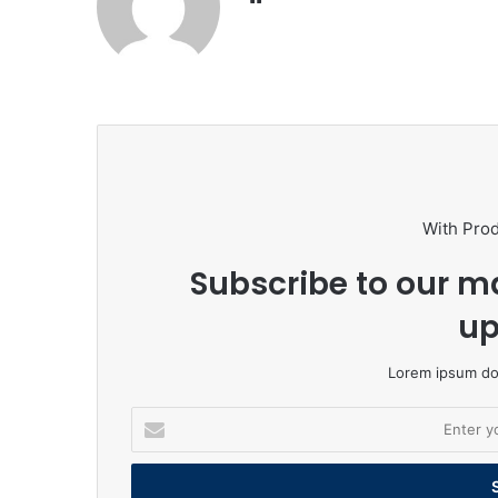
With Pro
Subscribe to our ma
up
Lorem ipsum dol
Enter
your
Email
address