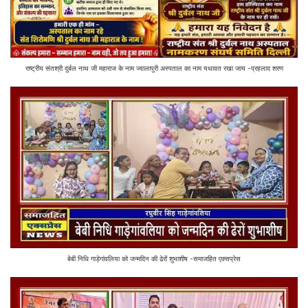
राष्ट्रीय संतश्री दुर्बल नाथ जी महाराज के नाम ज्वालापुरी अस्पताल का नाम यथावत रखा जाय -प्रहलाद शरण
बेबी निधि गाड़ेगांवलिया को जन्मदिन की ढेरों शुभाशीष -समाजहित एक्सप्रेस