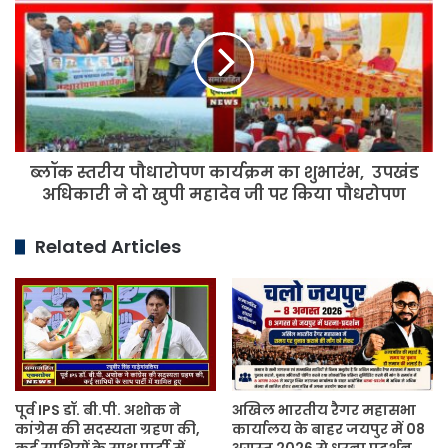
स्तरीय
पौधारोपण
कार्यक्रम
का
शुभारंभ,
उपखंड
अधिकारी
ने
ब्लॉक स्तरीय पौधारोपण कार्यक्रम का शुभारंभ, उपखंड
दो
खुपी
अधिकारी ने दो खुपी महादेव जी पर किया पौधरोपण
महादेव
जी
Related Articles
पर
किया
पौधरोपण
पूर्व IPS डॉ. बी.पी. अशोक ने
अखिल भारतीय रैगर महासभा
कांग्रेस की सदस्यता ग्रहण की,
कार्यालय के बाहर जयपुर में 08