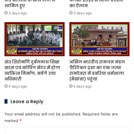
कई साथियों के साथ पार्टी में
अगस्त 2026 से धरना प्रदर्शन
शामिल हुए
का ऐलान
3 days ago
3 days ago
संत शिरोमणि दुर्बलनाथ शिक्षा
अखिल भारतीय रामजन मंडल
सदन एवं कोचिंग सेंटर में होगा
चैरिटेबल ट्रस्ट का एक जत्था
व्यक्तित्व निर्माण, बनेंगे उच्च
रामदेवरा में डबरिया धर्मशाला
अधिकारी
(भैसावा) पहुंचा
4 days ago
5 days ago
Leave a Reply
Your email address will not be published.
Required fields are
marked
*
C