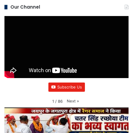
Our Channel
Subscribe Us
Next
»
1
/
86