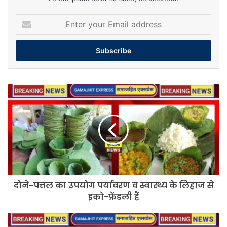
Enter
your
Email
address
दोने-
पत्तल
का
उपयोग
पर्यावरण
व
स्वास्थ्य
के
लिहाज
दोने-पत्तल का उपयोग पर्यावरण व स्वास्थ्य के लिहाज से
से
इको-
इको-फ्रेंडली हैं
फ्रेंडली
हैं
ब्लॉक