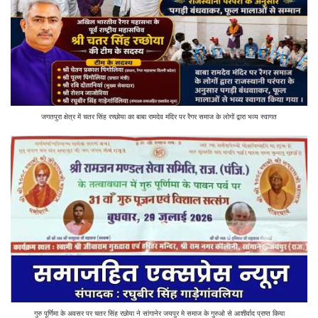
जगतपुरा क्षेत्र में चतर सिंह रच्छोया का बाबा रामदेव मंदिर पर रैगर समाज के लोगों द्वारा भव्य स्वागत
गुरु पूर्णिमा के अवसर पर चतर सिंह रछोया ने सांगानेर जयपुर मे समाज के गुरुओ से आशीर्वाद प्राप्त किया