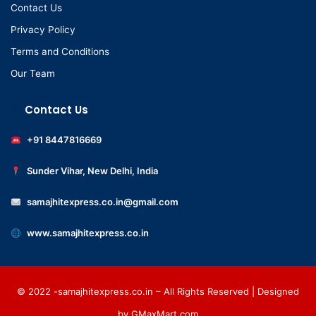
Contact Us
Privacy Policy
Terms and Conditions
Our Team
Contact Us
+91 8447816669
Sunder Vihar, New Delhi, India
samajhitexpress.co.in@gmail.com
www.samajhitexpress.co.in
© 2022 -samajhitexpress.co.in – All Rights Reserved | Designed
by
GMaxMart.com