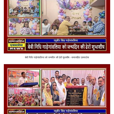
बेबी निधि गाड़ेगांवलिया को जन्मदिन की ढेरों शुभाशीष -समाजहित एक्सप्रेस