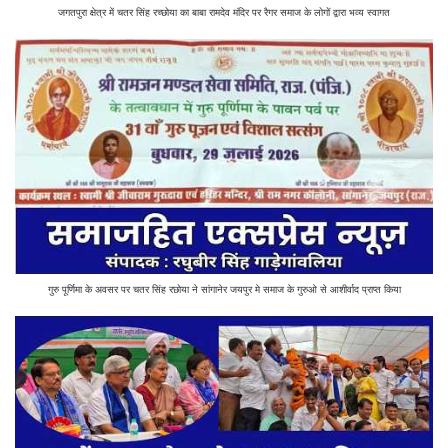
जगतपुरा क्षेत्र में चतर सिंह रच्छोया का बाबा रामदेव मंदिर पर रैगर समाज के लोगों द्वारा भव्य स्वागत
गुरु पूर्णिमा के अवसर पर चतर सिंह रछोया ने सांगानेर जयपुर मे समाज के गुरुओ से आशीर्वाद प्राप्त किया