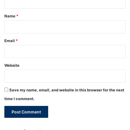
t
*
Name
*
Email
*
Website
Save my name, email, and website in this browser for the next
time I comment.