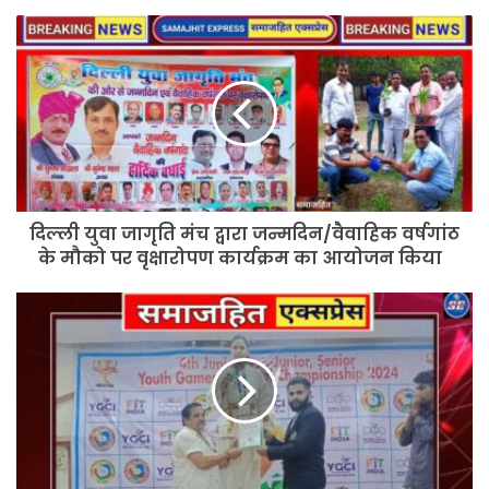
दिल्ली
युवा
जागृति
मंच
द्वारा
जन्मदिन/
वैवाहिक
वर्षगांठ
के
दिल्ली युवा जागृति मंच द्वारा जन्मदिन/वैवाहिक वर्षगांठ
मौको
पर
के मौको पर वृक्षारोपण कार्यक्रम का आयोजन किया
वृक्षारोपण
कार्यक्रम
मेघवाल
का
समाज
आयोजन
की
किया
बेटी
ताशु
ने
गोल्ड
मैडल
जीतकर