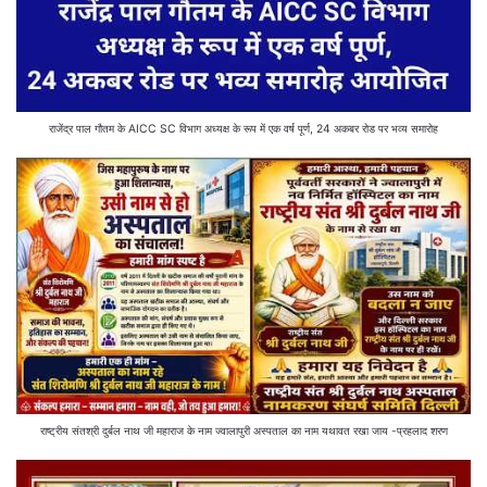
राजेंद्र पाल गौतम के AICC SC विभाग अध्यक्ष के रूप में एक वर्ष पूर्ण, 24 अकबर रोड पर भव्य समारोह
राष्ट्रीय संतश्री दुर्बल नाथ जी महाराज के नाम ज्वालापुरी अस्पताल का नाम यथावत रखा जाय -प्रहलाद शरण