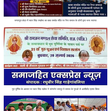
जगतपुरा क्षेत्र में चतर सिंह रच्छोया का बाबा रामदेव मंदिर पर रैगर समाज के लोगों द्वारा भव्य स्वागत
गुरु पूर्णिमा के अवसर पर चतर सिंह रछोया ने सांगानेर जयपुर मे समाज के गुरुओ से आशीर्वाद प्राप्त किया