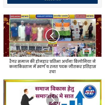
रैगर
समाज
की
होनहार
प्रतिभा
अर्चना
बिलोनिया
ने
कजाकिस्तान
रैगर समाज की होनहार प्रतिभा अर्चना बिलोनिया ने
में
स्वर्ण
कजाकिस्तान में स्वर्ण व रजत पदक जीतकर इतिहास
व
रचा
रजत
पदक
समाज
जीतकर
विकास
इतिहास
के
रचा
लिये
सभी