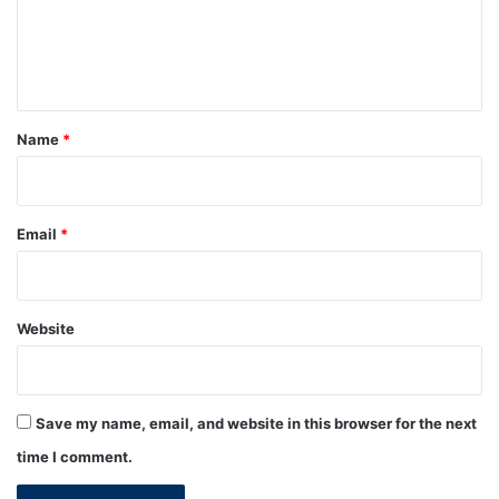
e
n
t
*
Name
*
Email
*
Website
Save my name, email, and website in this browser for the next
time I comment.