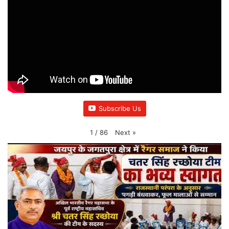
Subscribe Us
Next
»
1
/
86