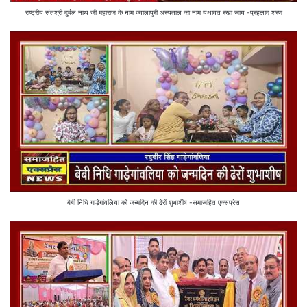
राष्ट्रीय संतश्री दुर्बल नाथ जी महाराज के नाम ज्वालापुरी अस्पताल का नाम यथावत रखा जाय -प्रहलाद शरण
बेबी निधि गाड़ेगांवलिया को जन्मदिन की ढेरों शुभाशीष -समाजहित एक्सप्रेस