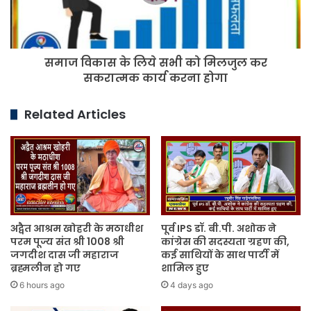
को
मिलजुल
कर
सकरात्मक
समाज विकास के लिये सभी को मिलजुल कर
कार्य
करना
सकरात्मक कार्य करना होगा
होगा
Related Articles
अद्वैत आश्रम खोहरी के मठाधीश
पूर्व IPS डॉ. बी.पी. अशोक ने
परम पूज्य संत श्री 1008 श्री
कांग्रेस की सदस्यता ग्रहण की,
जगदीश दास जी महाराज
कई साथियों के साथ पार्टी में
ब्रह्मलीन हो गए
शामिल हुए
6 hours ago
4 days ago