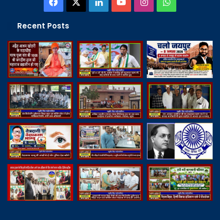
Facebook
X
LinkedIn
YouTube
Instagram
WhatsApp
Recent Posts