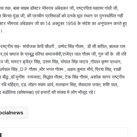
 तक, बाबा साहब डॉक्टर भीमराव अंबेडकर जी, राष्ट्रपिता महात्मा गांधी जी,
बिरसा मुंडा जी, की प्राचीन प्रतिमाओं को उनके मूल स्थान पर पुनर्स्थापित नहीं
ब डॉक्टर भीमराव अंबेडकर जी का 14 अक्टूबर 1956 के संदेश का अनुपालन करते हुए
 l
ष्ट्रीय सह- संयोजक केपी चौधरी , उम्मेद सिंह गौतम, डी सी कपिल, बालक राम
र,एवं समाज के प्रबुद्ध वरिष्ठ समाजसेवी,राजेंद्र पाल गौतम जी, गुरु जी के सी रवि
 जी, मास्टर बृजेंद्र सिंह, उत्तम सिंह, भोपाल सिंह जाटव ,गोपाल कृष्ण प्रधान,
मपाल सिंह ,O P गौतम ,मोर भगत गौतम , अक्षय कुमार मौर्य, प्रिया सिंह, राखी
निगम बौद्ध ,डॉ मुनीश रायजादा, सिद्धांत गौतम, टेक सिंह गौतम, अशोक सागर राष्ट्रीय
वि महिंद्रा, एड. मोहन श्याम आर्य, मलखान सिंह, सेवादास जयंत, शशि पाल,
डोलिया (कोषाध्यक्ष) एवं हजारों की संख्या में लोग मौजूद रहे l
ocialnews
Print