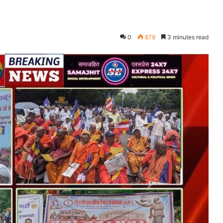
0
879
3 minutes read