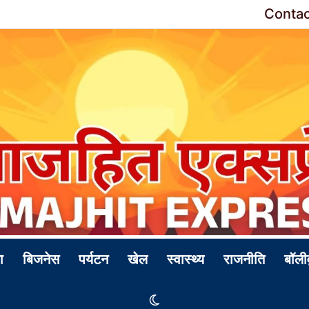
Contac
ा
बिजनेस
पर्यटन
खेल
स्वास्थ्य
राजनीति
बॉली
Switch skin