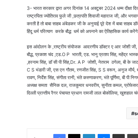
3- भारत सरकार द्वारा अगर दिनांक 14 अक्टूबर 2024 धम्म दीक्षा दिवस
राष्ट्रपिता ज्योतिराव फुले जी ,छत्रपति शिवाजी महाराज जी, और भगवान 
करती है तो बाबा साहब अंबेडकर जी के अनुयाई पूरे देश में बाबा साह
हिंदू धर्म परित्याग करके बौद्ध धर्म को अपनाने का ऐतिहासिक कार्य करेंगे
इस आंदोलन के ,राष्ट्रीय संयोजक आदरणीय डॉक्टर ए आर जोशी जी, रा
बौद्ध, प्रकाश चंद ,एड.O P भारती, एड. भानु प्रताप सिंह, महेंद्र भास्क
,हरनाम सिंह, डॉ सी पी सिंह,Dr. A P जोशी, नेतराम ठगेला, बी के जाटव
C S भंडारी जी, एस एन गौतम, रणजीत सिंह, S S वरून, अनुज मौर्य, धर्
रावण, निर्देश सिंह, संगीता रानी, भंते करुणाकरण, भंते पूर्णिमा, बी पी 
अध्यक्ष समता सैनिक दल, राजकुमार धनवरीय, सुनीता कमल, प्रोफेसर र
दिल्ली प्रान्तीय रैगर पंचायत प्रधान रामजी लाल बोकोलिया, खुशहाल चंद ब
s
Facebook
X
LinkedIn
Messenger
Share via Email