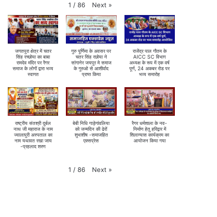
Next
»
1
/
86
जगतपुरा क्षेत्र में चतर
गुरु पूर्णिमा के अवसर पर
राजेंद्र पाल गौतम के
सिंह रच्छोया का बाबा
चतर सिंह रछोया ने
AICC SC विभाग
रामदेव मंदिर पर रैगर
सांगानेर जयपुर मे समाज
अध्यक्ष के रूप में एक वर्ष
समाज के लोगों द्वारा भव्य
के गुरुओ से आशीर्वाद
पूर्ण, 24 अकबर रोड पर
स्वागत
प्राप्त किया
भव्य समारोह
राष्ट्रीय संतश्री दुर्बल
बेबी निधि गाड़ेगांवलिया
रैगर धर्मशाला के नव-
नाथ जी महाराज के नाम
को जन्मदिन की ढेरों
निर्माण हेतु हरिद्वार में
ज्वालापुरी अस्पताल का
शुभाशीष -समाजहित
शिलान्यास कार्यक्रम का
नाम यथावत रखा जाय
एक्सप्रेस
आयोजन किया गया
-प्रहलाद शरण
Next
»
1
/
86