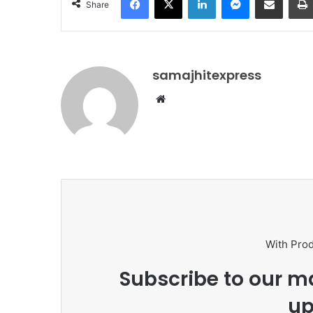
Share
samajhitexpress
Website
With Pro
Subscribe to our ma
up