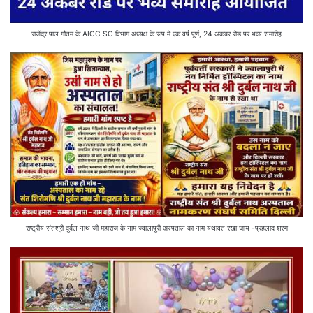
राजेंद्र पाल गौतम के AICC SC विभाग अध्यक्ष के रूप में एक वर्ष पूर्ण, 24 अकबर रोड पर भव्य समारोह
राष्ट्रीय संतश्री दुर्बल नाथ जी महाराज के नाम ज्वालापुरी अस्पताल का नाम यथावत रखा जाय -प्रहलाद शरण