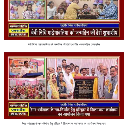
बेबी निधि गाड़ेगांवलिया को जन्मदिन की ढेरों शुभाशीष -समाजहित एक्सप्रेस
रैगर धर्मशाला के नव-निर्माण हेतु हरिद्वार में शिलान्यास कार्यक्रम का आयोजन किया गया