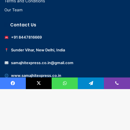
Terms and Conditions
Our Team
Contact Us
+91 8447816669
Sunder Vihar, New Delhi, India
samajhitexpress.co.in@gmail.com
www.samajhitexpress.co.in
Facebook
X
WhatsApp
Telegram
Viber
© 2022 -samajhitexpress.co.in – All Rights Reserved | Designed
by
GMaxMart.com