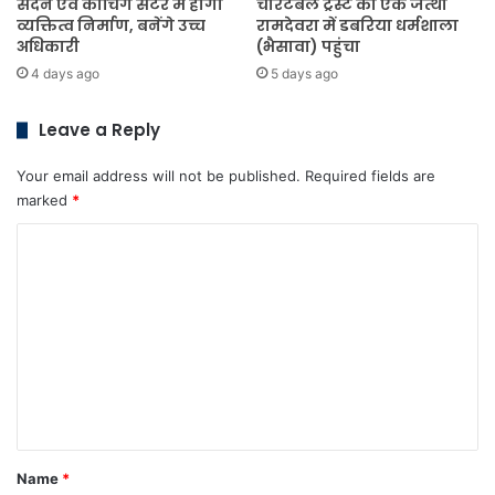
सदन एवं कोचिंग सेंटर में होगा
चैरिटेबल ट्रस्ट का एक जत्था
व्यक्तित्व निर्माण, बनेंगे उच्च
रामदेवरा में डबरिया धर्मशाला
अधिकारी
(भैसावा) पहुंचा
4 days ago
5 days ago
Leave a Reply
Your email address will not be published.
Required fields are
marked
*
C
o
m
m
e
n
t
*
Name
*