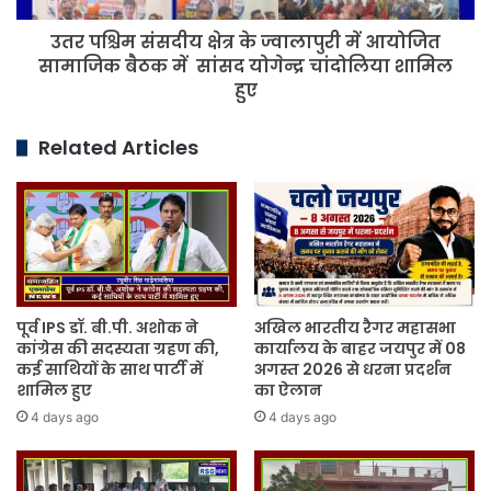
पत्र
सामाजिक
प्रदान
उतर पश्चिम संसदीय क्षेत्र के ज्वालापुरी में आयोजित
बैठक
किया
में
सामाजिक बैठक में सांसद योगेन्द्र चांदोलिया शामिल
गया।
सांसद
हुए
योगेन्द्र
चांदोलिया
Related Articles
शामिल
हुए
पूर्व IPS डॉ. बी.पी. अशोक ने
अखिल भारतीय रैगर महासभा
कांग्रेस की सदस्यता ग्रहण की,
कार्यालय के बाहर जयपुर में 08
कई साथियों के साथ पार्टी में
अगस्त 2026 से धरना प्रदर्शन
शामिल हुए
का ऐलान
4 days ago
4 days ago