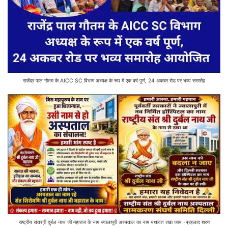
राजेंद्र पाल गौतम के AICC SC विभाग अध्यक्ष के रूप में एक वर्ष पूर्ण, 24 अकबर रोड पर भव्य समारोह
राष्ट्रीय संतश्री दुर्बल नाथ जी महाराज के नाम ज्वालापुरी अस्पताल का नाम यथावत रखा जाय -प्रहलाद शरण