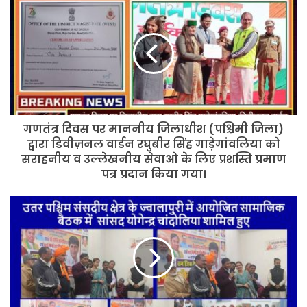
दिवस
पर
माननीय
जिलाधीश
(पश्चिमी
जिला)
द्वारा
डिवीज़नल
गणतंत्र दिवस पर माननीय जिलाधीश (पश्चिमी जिला)
वार्डन
रघुबीर
द्वारा डिवीज़नल वार्डन रघुबीर सिंह गाड़ेगांवलिया को
सिंह
सराहनीय व उल्लेखनीय सेवाओ के लिए प्रशस्ति प्रमाण
गाड़ेगांवलिया
पत्र प्रदान किया गया।
को
सराहनीय
उतर
व
पश्चिम
उल्लेखनीय
संसदीय
सेवाओ
क्षेत्र
के
के
लिए
ज्वालापुरी
प्रशस्ति
में
प्रमाण
आयोजित