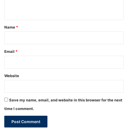
n
t
*
Name
*
Email
*
Website
Save my name, email, and website in this browser for the next
time I comment.