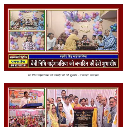
बेबी निधि गाड़ेगांवलिया को जन्मदिन की ढेरों शुभाशीष -समाजहित एक्सप्रेस