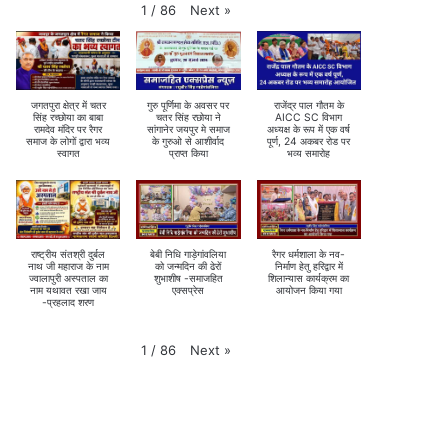
Next
»
1
/
86
जगतपुरा क्षेत्र में चतर
गुरु पूर्णिमा के अवसर पर
राजेंद्र पाल गौतम के
सिंह रच्छोया का बाबा
चतर सिंह रछोया ने
AICC SC विभाग
रामदेव मंदिर पर रैगर
सांगानेर जयपुर मे समाज
अध्यक्ष के रूप में एक वर्ष
समाज के लोगों द्वारा भव्य
के गुरुओ से आशीर्वाद
पूर्ण, 24 अकबर रोड पर
स्वागत
प्राप्त किया
भव्य समारोह
राष्ट्रीय संतश्री दुर्बल
बेबी निधि गाड़ेगांवलिया
रैगर धर्मशाला के नव-
नाथ जी महाराज के नाम
को जन्मदिन की ढेरों
निर्माण हेतु हरिद्वार में
ज्वालापुरी अस्पताल का
शुभाशीष -समाजहित
शिलान्यास कार्यक्रम का
नाम यथावत रखा जाय
एक्सप्रेस
आयोजन किया गया
-प्रहलाद शरण
Next
»
1
/
86