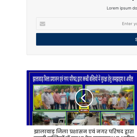
Lorem ipsum dol
Enter
your
Email
address
झालावाड़
जिला
प्रशासन
एवं
नगर
परिषद
द्वारा
कच्ची
बस्तियों
झालावाड़ जिला प्रशासन एवं नगर परिषद द्वारा
में