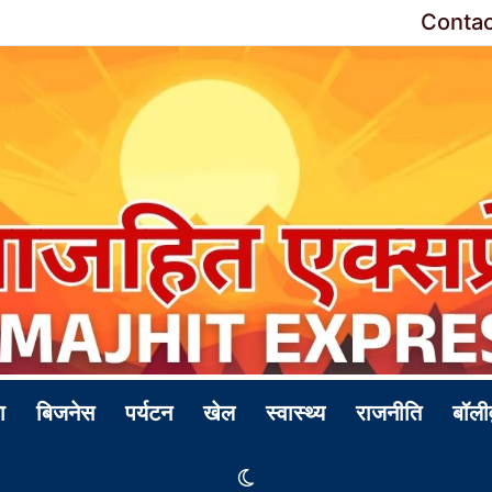
Contac
ा
बिजनेस
पर्यटन
खेल
स्वास्थ्य
राजनीति
बॉली
Switch skin