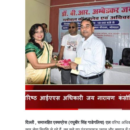
दिल्ली
,
समाजहित एक्सप्रेस (रघुबीर सिंह गाडेगलिया)
एल
वरिष्ठ अधिक
कार सेवा निवृत्ति ले रहे हैं, तब कहे गए एंटरप्राइज जगत और समाज म