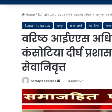
Home
/
Samajhitexpress
/
वरिष्ठ आईएएस अधिकारी जय नारायण कंसोट
Samajhitexpress
जयपुर
ताजा खबरें
नई दिल्ली
मध्य 
वरिष्ठ आईएएस अधि
कंसोटिया दीर्घ प्रशा
सेवानिवृत्त
Send
Samajhit Express
31/08/2025
an
email