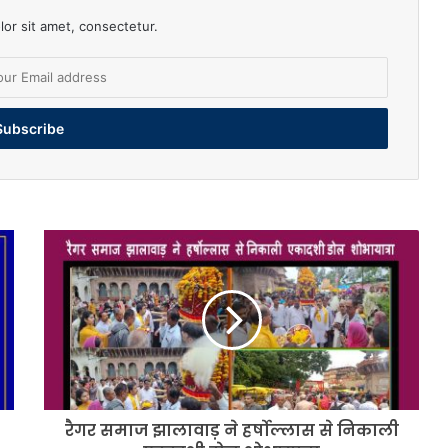
or sit amet, consectetur.
रैगर
समाज
झालावाड़
ने
हर्षोल्लास
से
निकाली
एकादशी,डोल
शोभायात्रा
रैगर समाज झालावाड़ ने हर्षोल्लास से निकाली