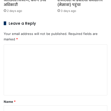
अधिकारी
(भैसावा) पहुंचा
2 days ago
3 days ago
Leave a Reply
Your email address will not be published.
Required fields are
marked
*
C
o
m
m
e
n
t
*
Name
*