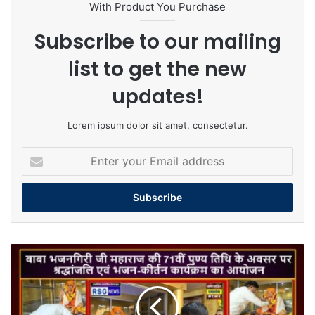
With Product You Purchase
Subscribe to our mailing
list to get the new
updates!
Lorem ipsum dolor sit amet, consectetur.
Enter
your
Email
address
बाबा
भजनगिरी
जी
महाराज
की