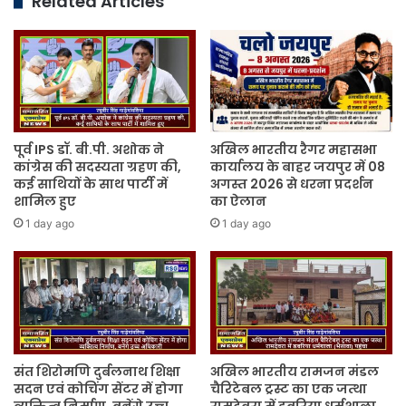
Related Articles
पूर्व IPS डॉ. बी.पी. अशोक ने
अखिल भारतीय रैगर महासभा
कांग्रेस की सदस्यता ग्रहण की,
कार्यालय के बाहर जयपुर में 08
कई साथियों के साथ पार्टी में
अगस्त 2026 से धरना प्रदर्शन
शामिल हुए
का ऐलान
1 day ago
1 day ago
संत शिरोमणि दुर्बलनाथ शिक्षा
अखिल भारतीय रामजन मंडल
सदन एवं कोचिंग सेंटर में होगा
चैरिटेबल ट्रस्ट का एक जत्था
व्यक्तित्व निर्माण, बनेंगे उच्च
रामदेवरा में डबरिया धर्मशाला