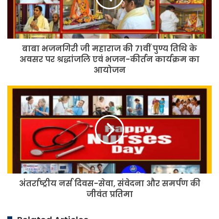
71वीं
पुण्य
तिथि
के
बाबा भजनगिरी जी महाराज की 71वीं पुण्य तिथि के
अवसर
पर
अवसर पर श्रद्धांजलि एवं भजन-कीर्तन कार्यक्रम का
श्रद्धांजलि
आयोजन
एवं
भजन-
अंतर्राष्ट्रीय
कीर्तन
नर्स
कार्यक्रम
दिवस-
का
सेवा,
आयोजन
संवेदना
और
समर्पण
की
जीवंत
अंतर्राष्ट्रीय नर्स दिवस-सेवा, संवेदना और समर्पण की
प्रतिमा
जीवंत प्रतिमा