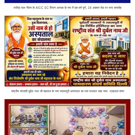
राजेंद्र पाल गौतम के AICC SC विभाग अध्यक्ष के रूप में एक वर्ष पूर्ण, 24 अकबर रोड पर भव्य समारोह
राष्ट्रीय संतश्री दुर्बल नाथ जी महाराज के नाम ज्वालापुरी अस्पताल का नाम यथावत रखा जाय -प्रहलाद शरण