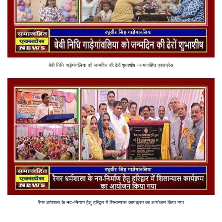
बेबी निधि गाड़ेगांवलिया को जन्मदिन की ढेरों शुभाशीष -समाजहित एक्सप्रेस
रैगर धर्मशाला के नव-निर्माण हेतु हरिद्वार में शिलान्यास कार्यक्रम का आयोजन किया गया