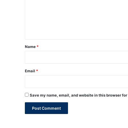
m
m
e
n
t
*
Name
*
Email
*
Save my name, email, and website in this browser for