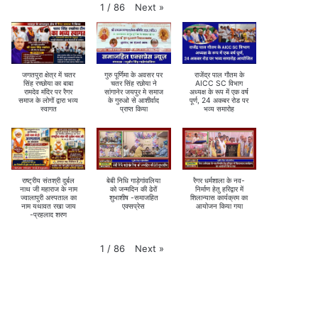
Next
»
1
/
86
जगतपुरा क्षेत्र में चतर
गुरु पूर्णिमा के अवसर पर
राजेंद्र पाल गौतम के
सिंह रच्छोया का बाबा
चतर सिंह रछोया ने
AICC SC विभाग
रामदेव मंदिर पर रैगर
सांगानेर जयपुर मे समाज
अध्यक्ष के रूप में एक वर्ष
समाज के लोगों द्वारा भव्य
के गुरुओ से आशीर्वाद
पूर्ण, 24 अकबर रोड पर
स्वागत
प्राप्त किया
भव्य समारोह
राष्ट्रीय संतश्री दुर्बल
बेबी निधि गाड़ेगांवलिया
रैगर धर्मशाला के नव-
नाथ जी महाराज के नाम
को जन्मदिन की ढेरों
निर्माण हेतु हरिद्वार में
ज्वालापुरी अस्पताल का
शुभाशीष -समाजहित
शिलान्यास कार्यक्रम का
नाम यथावत रखा जाय
एक्सप्रेस
आयोजन किया गया
-प्रहलाद शरण
Next
»
1
/
86