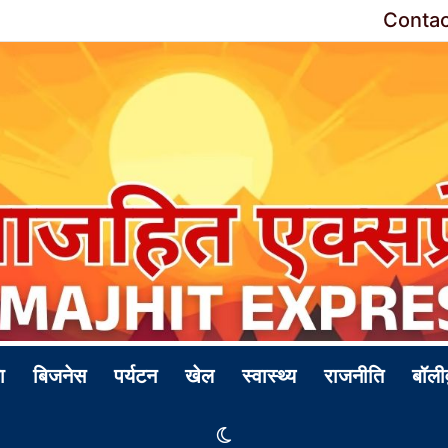
Contac
ा
बिजनेस
पर्यटन
खेल
स्वास्थ्य
राजनीति
बॉली
Switch skin