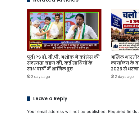
23
अप्रैल
को
प्रतिभा
मंच
का
कार्यक्रम
आयोजित
किया
पूर्व IPS डॉ. बी.पी. अशोक ने कांग्रेस की
अखिल भारतीय
जायेगा
सदस्यता ग्रहण की, कई साथियों के
कार्यालय के ब
साथ पार्टी में शामिल हुए
2026 से धरना 
2 days ago
2 days ago
Leave a Reply
Your email address will not be published.
Required fields
C
o