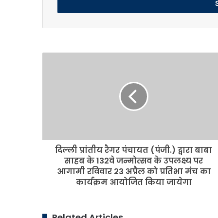
address
दिल्ली
प्रांतीय
रैगर
पंचायत
(पंजी.)
द्वारा
बाबा
साहब
के
दिल्ली प्रांतीय रैगर पंचायत (पंजी.) द्वारा बाबा
132वे
जन्मोत्सव
साहब के 132वे जन्मोत्सव के उपलक्ष्य पर
के
आगामी रविवार 23 अप्रैल को प्रतिभा मंच का
उपलक्ष्य
कार्यक्रम आयोजित किया जायेगा
पर
आगामी
रविवार
Related Articles