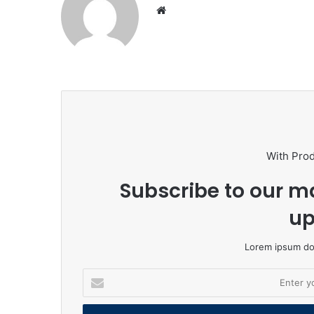
Website
With Pro
Subscribe to our ma
up
Lorem ipsum dol
Enter
your
Email