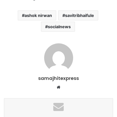
ashok nirwan
savitribhaifule
socialnews
samajhitexpress
Website