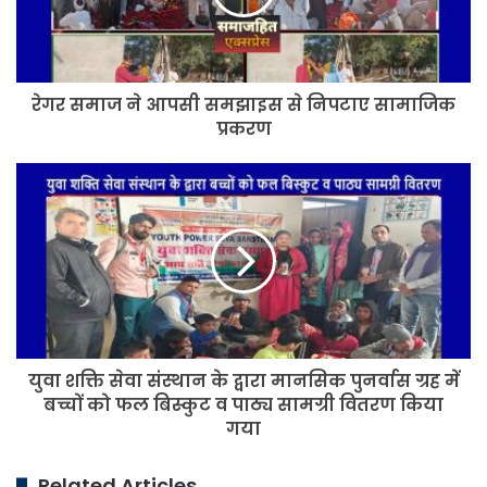
से
निपटाए
सामाजिक
प्रकरण
रेगर समाज ने आपसी समझाइस से निपटाए सामाजिक
प्रकरण
युवा
शक्ति
सेवा
संस्थान
के
द्वारा
मानसिक
पुनर्वास
ग्रह
युवा शक्ति सेवा संस्थान के द्वारा मानसिक पुनर्वास ग्रह में
में
बच्चों
बच्चों को फल बिस्कुट व पाठ्य सामग्री वितरण किया
को
गया
फल
बिस्कुट
Related Articles