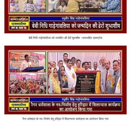
बेबी निधि गाड़ेगांवलिया को जन्मदिन की ढेरों शुभाशीष -समाजहित एक्सप्रेस
रैगर धर्मशाला के नव-निर्माण हेतु हरिद्वार में शिलान्यास कार्यक्रम का आयोजन किया गया