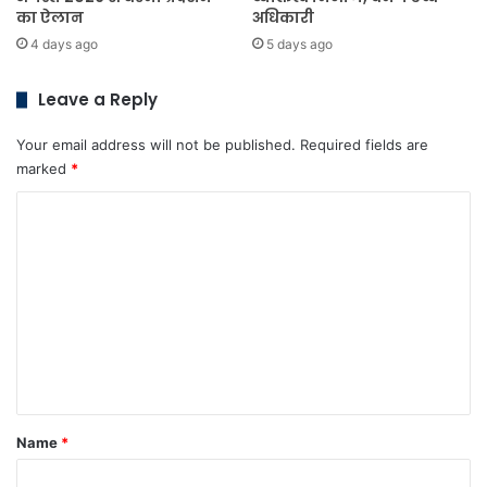
का ऐलान
अधिकारी
4 days ago
5 days ago
Leave a Reply
Your email address will not be published.
Required fields are
marked
*
C
o
m
m
e
n
t
*
Name
*