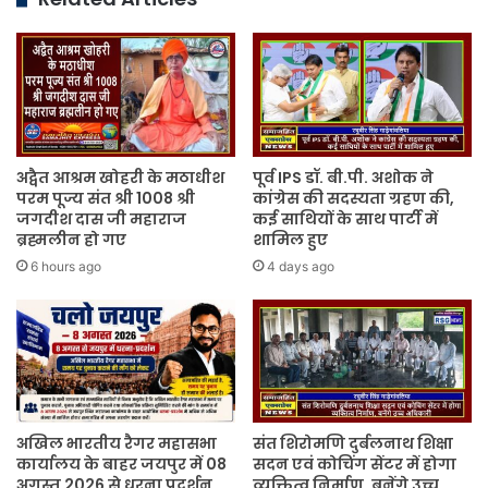
व
पाठ्य
सामग्री
वितरण
किया
गया
अद्वैत आश्रम खोहरी के मठाधीश
पूर्व IPS डॉ. बी.पी. अशोक ने
परम पूज्य संत श्री 1008 श्री
कांग्रेस की सदस्यता ग्रहण की,
जगदीश दास जी महाराज
कई साथियों के साथ पार्टी में
ब्रह्मलीन हो गए
शामिल हुए
6 hours ago
4 days ago
अखिल भारतीय रैगर महासभा
संत शिरोमणि दुर्बलनाथ शिक्षा
कार्यालय के बाहर जयपुर में 08
सदन एवं कोचिंग सेंटर में होगा
अगस्त 2026 से धरना प्रदर्शन
व्यक्तित्व निर्माण, बनेंगे उच्च