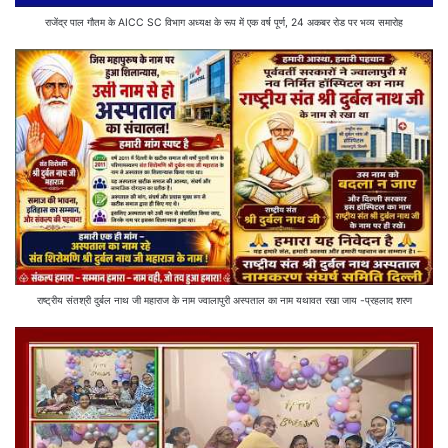
राजेंद्र पाल गौतम के AICC SC विभाग अध्यक्ष के रूप में एक वर्ष पूर्ण, 24 अकबर रोड पर भव्य समारोह
राष्ट्रीय संतश्री दुर्बल नाथ जी महाराज के नाम ज्वालापुरी अस्पताल का नाम यथावत रखा जाय -प्रहलाद शरण