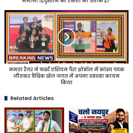
मनाना हिंदुस्तान की एकता का प्रतीक है।“
हिंदुस्तान
की
ममता
एकता
रैगर
का
ने
प्रतीक
फर्स्ट
है।“
एशियन
पैरा
थ्रोबॉल
में
कांस्य
ममता रैगर ने फर्स्ट एशियन पैरा थ्रोबॉल में कांस्य पदक
पदक
जीतकर
जीतकर वैश्विक खेल जगत में अपना दबदबा कायम
वैश्विक
किया
खेल
जगत
Related Articles
में
अपना
दबदबा
कायम
किया