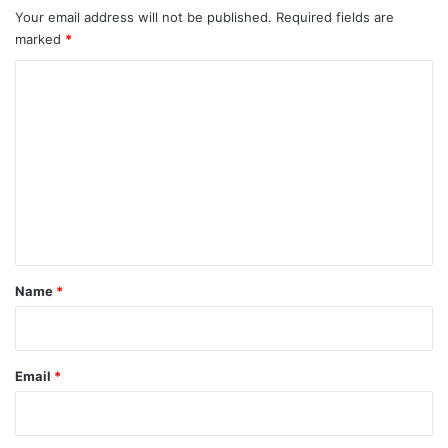
Your email address will not be published.
Required fields are
marked
*
C
o
m
m
e
n
t
*
Name
*
Email
*