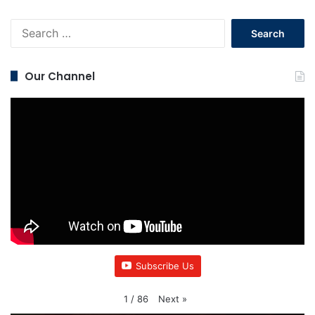
Search
for:
Our Channel
Subscribe Us
Next
»
1
/
86