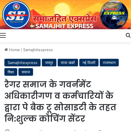
Menu
Home
/
Samajhitexpress
Samajhitexpress
जयपुर
ताजा खबरें
नई दिल्ली
राजस्थान
शिक्षा
समाज
रैगर समाज के गवर्नमेंट
अधिकारीगण व कर्मचारियों के
द्वारा पे बैक टू सोसाइटी के तहत
नि:शुल्क कोचिंग सेंटर