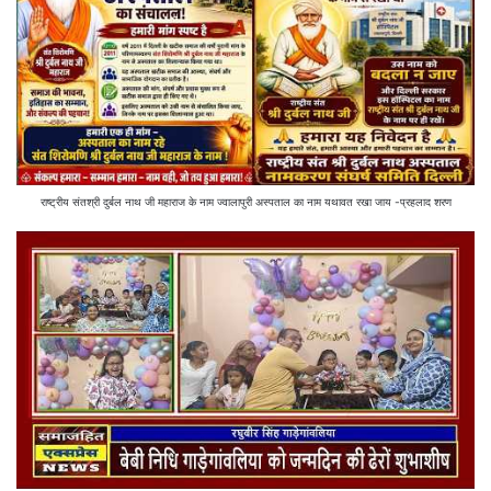
राष्ट्रीय संतश्री दुर्बल नाथ जी महाराज के नाम ज्वालापुरी अस्पताल का नाम यथावत रखा जाय -प्रहलाद शरण