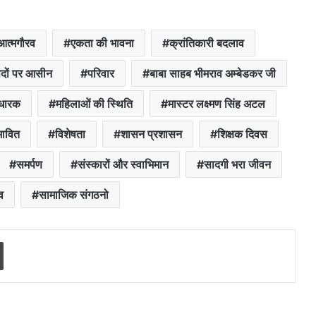
आत्मगौरव
एकता की भावना
क्रांतिकारी बदलाव
दों पर आसीन
परिवार
बाबा साहब भीमराव अम्बेडकर जी
धारक
महिलाओं की स्थिति
मास्टर लक्ष्मण सिंह अटल
भावित
विशेषता
शासन प्रशासन
शिक्षक दिवस
समर्पण
संस्कारों और स्वाभिमान
सादगी भरा जीवन
व
सामाजिक संगठनो
Print