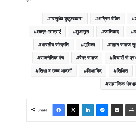
“वसुधैव कुटुम्बकम”
अग्रिम पंक्ति
छात्र-छात्राएं
छुआछूत
जातिवाद
प
भारतीय संस्कृति
भूमिका
महान समाज सु
राजनैतिक मंच
रैगर समाज
विचारों से प्र
शिक्षा व उच्च आदर्शों
शिक्षाविद्
शिक्षित
सामाजिक भेदभा
Facebook
X
LinkedIn
Messenger
Share via Email
Share