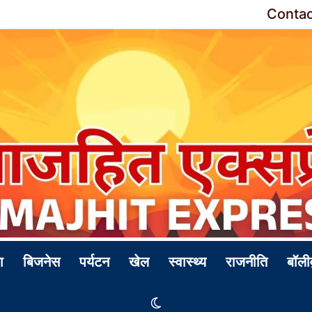
Contac
ा
बिजनेस
पर्यटन
खेल
स्वास्थ्य
राजनीति
बॉली
Switch skin