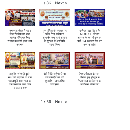
Next
»
1
/
86
जगतपुरा क्षेत्र में चतर
गुरु पूर्णिमा के अवसर पर
राजेंद्र पाल गौतम के
सिंह रच्छोया का बाबा
चतर सिंह रछोया ने
AICC SC विभाग
रामदेव मंदिर पर रैगर
सांगानेर जयपुर मे समाज
अध्यक्ष के रूप में एक वर्ष
समाज के लोगों द्वारा भव्य
के गुरुओ से आशीर्वाद
पूर्ण, 24 अकबर रोड पर
स्वागत
प्राप्त किया
भव्य समारोह
राष्ट्रीय संतश्री दुर्बल
बेबी निधि गाड़ेगांवलिया
रैगर धर्मशाला के नव-
नाथ जी महाराज के नाम
को जन्मदिन की ढेरों
निर्माण हेतु हरिद्वार में
ज्वालापुरी अस्पताल का
शुभाशीष -समाजहित
शिलान्यास कार्यक्रम का
नाम यथावत रखा जाय
एक्सप्रेस
आयोजन किया गया
-प्रहलाद शरण
Next
»
1
/
86