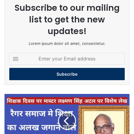
Subscribe to our mailing
list to get the new
updates!
Lorem ipsum dolor sit amet, consectetur.
Enter
your
Email
address
रैगर
समाज
में
शिक्षा
का
अलख