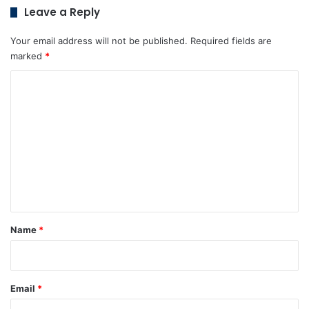
Leave a Reply
Your email address will not be published.
Required fields are
marked
*
C
o
m
m
e
n
t
*
Name
*
Email
*