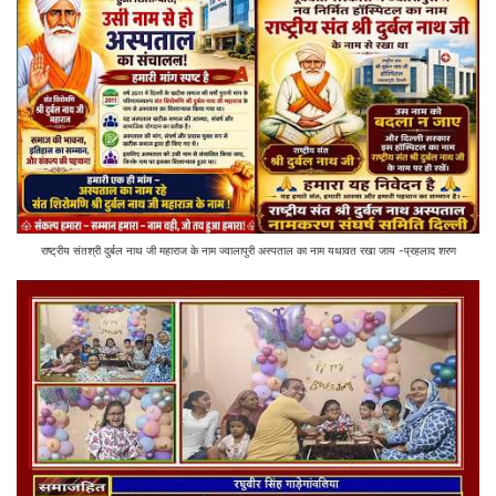
राष्ट्रीय संतश्री दुर्बल नाथ जी महाराज के नाम ज्वालापुरी अस्पताल का नाम यथावत रखा जाय -प्रहलाद शरण