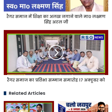
जगाने
वाले
मा०
रैगर समाज में शिक्षा का अलख जगाने वाले मा० लक्ष्मण
लक्ष्मण
सिंह
सिंह अटल जी
अटल
जी
रैगर
समाज
का
प्रतिभा
सम्मान
समारोह
17
अक्टूबर
को
रैगर समाज का प्रतिभा सम्मान समारोह 17 अक्टूबर को
Related Articles