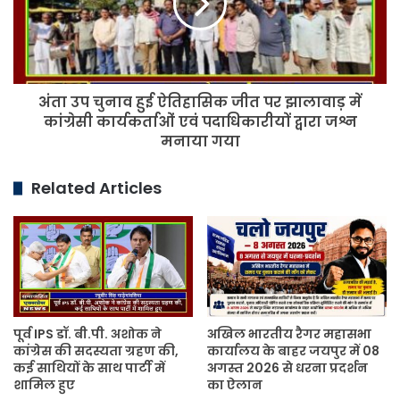
131वीं
ऐतिहासिक
जयंती
जीत
मनाई
पर
गई
झालावाड़
में
अंता उप चुनाव हुई ऐतिहासिक जीत पर झालावाड़ में
कांग्रेसी
कार्यकर्ताओं
कांग्रेसी कार्यकर्ताओं एवं पदाधिकारीयों द्वारा जश्न
एवं
मनाया गया
पदाधिकारीयों
द्वारा
Related Articles
जश्न
मनाया
गया
पूर्व IPS डॉ. बी.पी. अशोक ने
अखिल भारतीय रैगर महासभा
कांग्रेस की सदस्यता ग्रहण की,
कार्यालय के बाहर जयपुर में 08
कई साथियों के साथ पार्टी में
अगस्त 2026 से धरना प्रदर्शन
शामिल हुए
का ऐलान