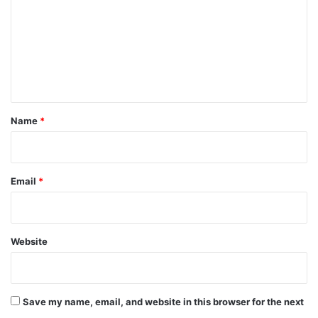
m
m
e
n
t
*
Name
*
Email
*
Website
Save my name, email, and website in this browser for the next