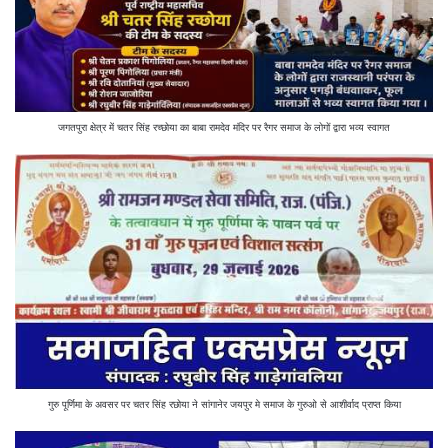
जगतपुरा क्षेत्र में चतर सिंह रच्छोया का बाबा रामदेव मंदिर पर रैगर समाज के लोगों द्वारा भव्य स्वागत
गुरु पूर्णिमा के अवसर पर चतर सिंह रछोया ने सांगानेर जयपुर मे समाज के गुरुओ से आशीर्वाद प्राप्त किया