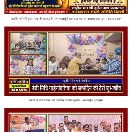
राष्ट्रीय संतश्री दुर्बल नाथ जी महाराज के नाम ज्वालापुरी अस्पताल का नाम यथावत रखा जाय -प्रहलाद शरण
बेबी निधि गाड़ेगांवलिया को जन्मदिन की ढेरों शुभाशीष -समाजहित एक्सप्रेस