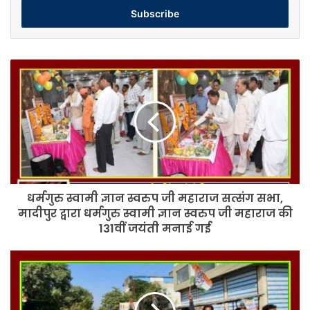
address
धर्मगुरु
स्वामी
ज्ञान
स्वरुप
जी
महाराज
सत्संग
सभा,
मादीपुर
धर्मगुरु स्वामी ज्ञान स्वरुप जी महाराज सत्संग सभा,
द्वारा
धर्मगुरु
मादीपुर द्वारा धर्मगुरु स्वामी ज्ञान स्वरुप जी महाराज की
स्वामी
131वीं जयंती मनाई गई
ज्ञान
स्वरुप
अंता
जी
उप
महाराज
चुनाव
की
हुई