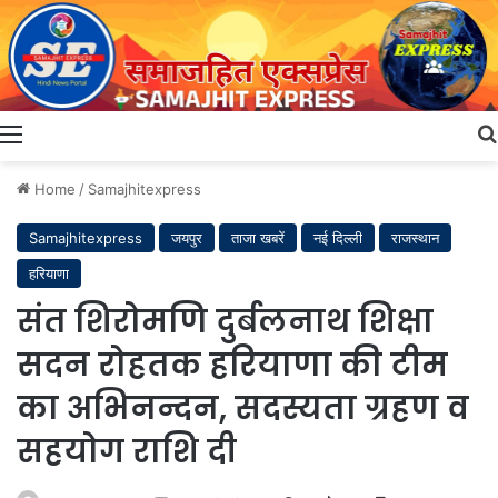
Menu
Home
/
Samajhitexpress
Samajhitexpress
जयपुर
ताजा खबरें
नई दिल्ली
राजस्थान
हरियाणा
संत शिरोमणि दुर्बलनाथ शिक्षा
सदन रोहतक हरियाणा की टीम
का अभिनन्दन, सदस्यता ग्रहण व
सहयोग राशि दी