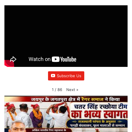
Subscribe Us
Next
»
1
/
86