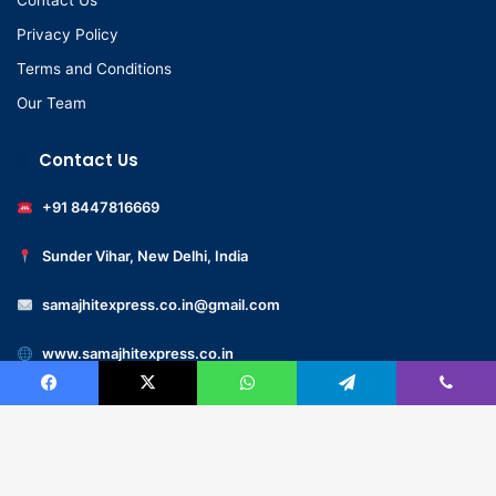
Contact Us
Privacy Policy
Terms and Conditions
Our Team
Contact Us
+91 8447816669
Sunder Vihar, New Delhi, India
samajhitexpress.co.in@gmail.com
www.samajhitexpress.co.in
Facebook
X
WhatsApp
Telegram
Viber
© 2022 -samajhitexpress.co.in – All Rights Reserved | Designed
by
GMaxMart.com