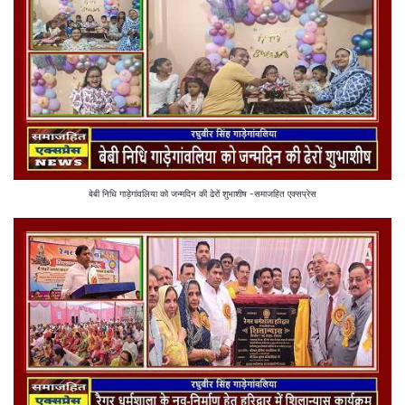
बेबी निधि गाड़ेगांवलिया को जन्मदिन की ढेरों शुभाशीष -समाजहित एक्सप्रेस