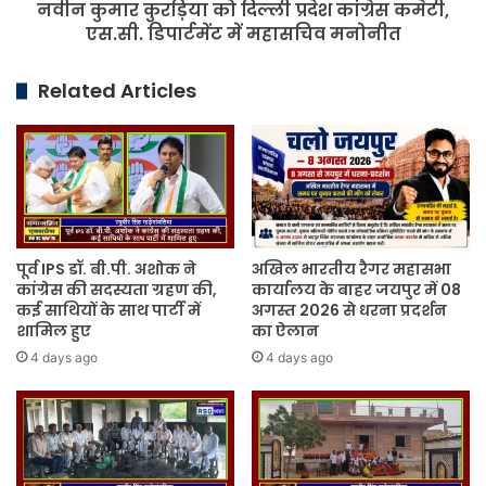
नवीन कुमार कुरड़िया को दिल्ली प्रदेश कांग्रेस कमेटी,
डिपार्टमेंट
में
एस.सी. डिपार्टमेंट में महासचिव मनोनीत
महासचिव
मनोनीत
Related Articles
पूर्व IPS डॉ. बी.पी. अशोक ने
अखिल भारतीय रैगर महासभा
कांग्रेस की सदस्यता ग्रहण की,
कार्यालय के बाहर जयपुर में 08
कई साथियों के साथ पार्टी में
अगस्त 2026 से धरना प्रदर्शन
शामिल हुए
का ऐलान
4 days ago
4 days ago