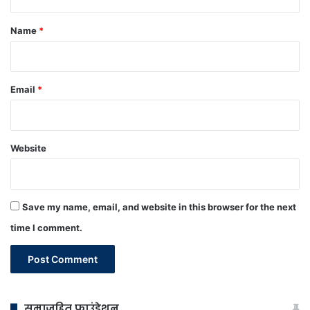
t
*
Name
*
Email
*
Website
Save my name, email, and website in this browser for the next
time I comment.
समाजहित फाउंडेशन