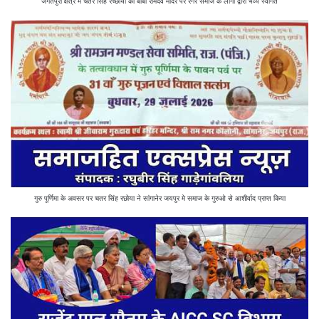
जगतपुरा क्षेत्र में चतर सिंह रच्छोया का बाबा रामदेव मंदिर पर रैगर समाज के लोगों द्वारा भव्य स्वागत
गुरु पूर्णिमा के अवसर पर चतर सिंह रछोया ने सांगानेर जयपुर मे समाज के गुरुओ से आशीर्वाद प्राप्त किया