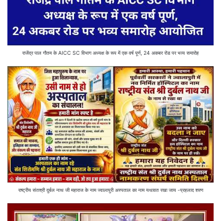
राजेंद्र पाल गौतम के AICC SC विभाग अध्यक्ष के रूप में एक वर्ष पूर्ण, 24 अकबर रोड पर भव्य समारोह
राष्ट्रीय संतश्री दुर्बल नाथ जी महाराज के नाम ज्वालापुरी अस्पताल का नाम यथावत रखा जाय -प्रहलाद शरण