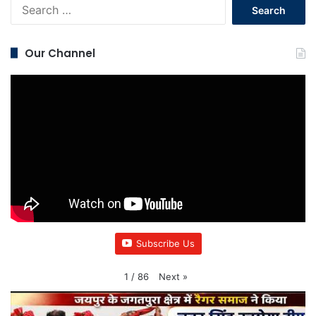
Search
for:
Our Channel
Subscribe Us
Next
»
1
/
86