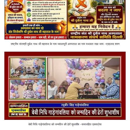
राष्ट्रीय संतश्री दुर्बल नाथ जी महाराज के नाम ज्वालापुरी अस्पताल का नाम यथावत रखा जाय -प्रहलाद शरण
बेबी निधि गाड़ेगांवलिया को जन्मदिन की ढेरों शुभाशीष -समाजहित एक्सप्रेस