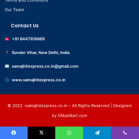
Terms and Conditions
Our Team
Contact Us
+91 8447816669
Sunder Vihar, New Delhi, India
samajhitexpress.co.in@gmail.com
www.samajhitexpress.co.in
© 2022 -samajhitexpress.co.in – All Rights Reserved | Designed
by
GMaxMart.com
Facebook
X
WhatsApp
Telegram
Viber