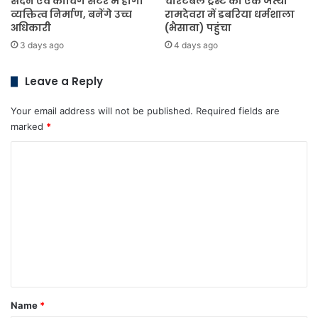
सदन एवं कोचिंग सेंटर में होगा
चैरिटेबल ट्रस्ट का एक जत्था
व्यक्तित्व निर्माण, बनेंगे उच्च
रामदेवरा में डबरिया धर्मशाला
अधिकारी
(भैसावा) पहुंचा
3 days ago
4 days ago
Leave a Reply
Your email address will not be published.
Required fields are
marked
*
C
o
m
m
e
n
t
*
Name
*