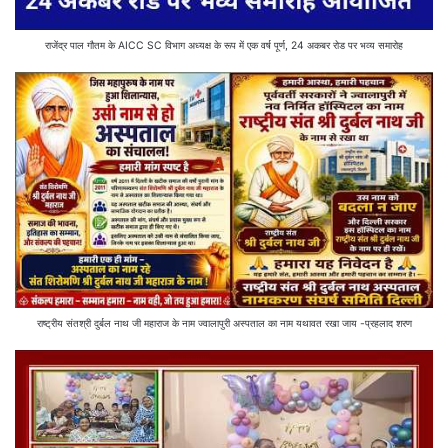
राजेंद्र पाल गौतम के AICC SC विभाग अध्यक्ष के रूप में एक वर्ष पूर्ण, 24 अकबर रोड पर भव्य समारोह
राष्ट्रीय संतश्री दुर्बल नाथ जी महाराज के नाम ज्वालापुरी अस्पताल का नाम यथावत रखा जाय -प्रहलाद शरण