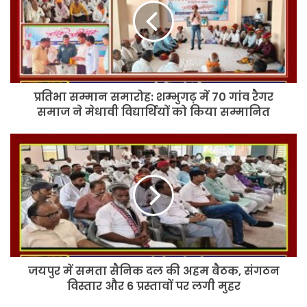
शम्भुगढ़
में
70
गांव
रैगर
समाज
प्रतिभा सम्मान समारोह: शम्भुगढ़ में 70 गांव रैगर
ने
मेधावी
समाज ने मेधावी विद्यार्थियों को किया सम्मानित
विद्यार्थियों
को
जयपुर
किया
में
सम्मानित
समता
सैनिक
दल
की
अहम
बैठक,
संगठन
जयपुर में समता सैनिक दल की अहम बैठक, संगठन
विस्तार
और
विस्तार और 6 प्रस्तावों पर लगी मुहर
6