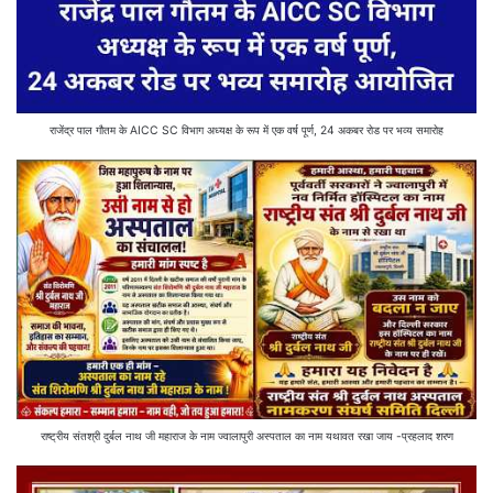
राजेंद्र पाल गौतम के AICC SC विभाग अध्यक्ष के रूप में एक वर्ष पूर्ण, 24 अकबर रोड पर भव्य समारोह
राष्ट्रीय संतश्री दुर्बल नाथ जी महाराज के नाम ज्वालापुरी अस्पताल का नाम यथावत रखा जाय -प्रहलाद शरण