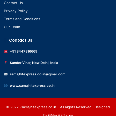
Contact Us
Privacy Policy
Terms and Conditions
Our Team
Contact Us
+91 8447816669
Sunder Vihar, New Delhi, India
samajhitexpress.co.in@gmail.com
www.samajhitexpress.co.in
© 2022 -samajhitexpress.co.in – All Rights Reserved | Designed
by
GMaxMart.com