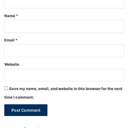
t
*
Name
*
Email
*
Website
Save my name, email, and website in this browser for the next
time I comment.