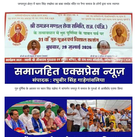
जगतपुरा क्षेत्र में चतर सिंह रच्छोया का बाबा रामदेव मंदिर पर रैगर समाज के लोगों द्वारा भव्य स्वागत
गुरु पूर्णिमा के अवसर पर चतर सिंह रछोया ने सांगानेर जयपुर मे समाज के गुरुओ से आशीर्वाद प्राप्त किया