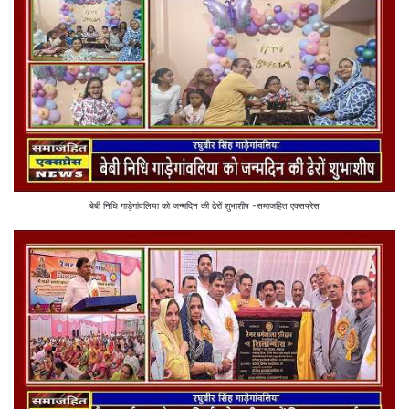
बेबी निधि गाड़ेगांवलिया को जन्मदिन की ढेरों शुभाशीष -समाजहित एक्सप्रेस