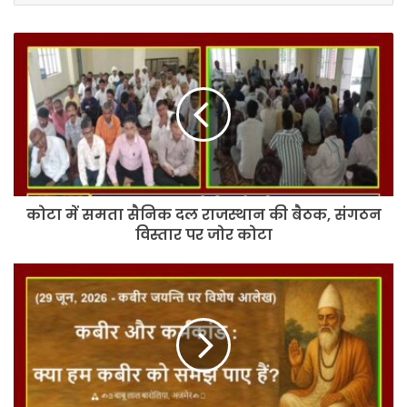
कोटा
में
समता
सैनिक
दल
राजस्थान
की
बैठक,
संगठन
कोटा में समता सैनिक दल राजस्थान की बैठक, संगठन
विस्तार
पर
विस्तार पर जोर कोटा
जोर
कोटा
कबीर
और
कर्मकांड
:
क्या
हम
कबीर
को