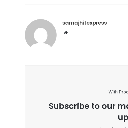
samajhitexpress
Website
With Pro
Subscribe to our ma
up