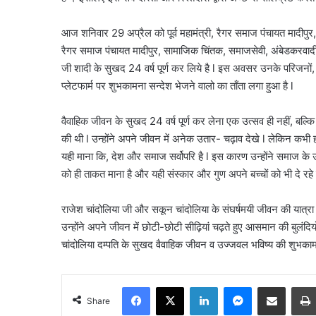
आज शनिवार 29 अप्रैल को पूर्व महामंत्री, रैगर समाज पंचायत मादीपुर, पूर
रैगर समाज पंचायत मादीपुर, सामाजिक चिंतक, समाजसेवी, अंबेडकरवादी
जी शादी के सुखद 24 वर्ष पूर्ण कर लिये है l इस अवसर उनके परिजनों, श
प्लेटफार्म पर शुभकामना सन्देश भेजने वालो का ताँता लगा हुआ है l
वैवाहिक जीवन के सुखद 24 वर्ष पूर्ण कर लेना एक उत्सव ही नहीं, बल्क
की थी l उन्होंने अपने जीवन में अनेक उतार- चढ़ाव देखे l लेकिन कभी हौसल
यही माना कि, देश और समाज सर्वोपरि है l इस कारण उन्होंने समाज के उद्ध
को ही ताकत माना है और यही संस्कार और गुण अपने बच्चों को भी दे रहे ह
राजेश चांदोलिया जी और सकून चांदोलिया के संघर्षमयी जीवन की यात्रा
उन्होंने अपने जीवन में छोटी-छोटी सीढ़ियां चढ़ते हुए आसमान की बु
चांदोलिया दम्पति के सुखद वैवाहिक जीवन व उज्जवल भविष्य की शुभका
Facebook
X
LinkedIn
Messenger
Share via Email
Share