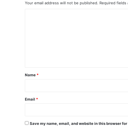
Your email address will not be published.
Required fields
C
o
m
m
e
n
t
*
Name
*
Email
*
Save my name, email, and website in this browser for