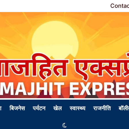
Contac
ा
बिजनेस
पर्यटन
खेल
स्वास्थ्य
राजनीति
बॉली
Switch skin