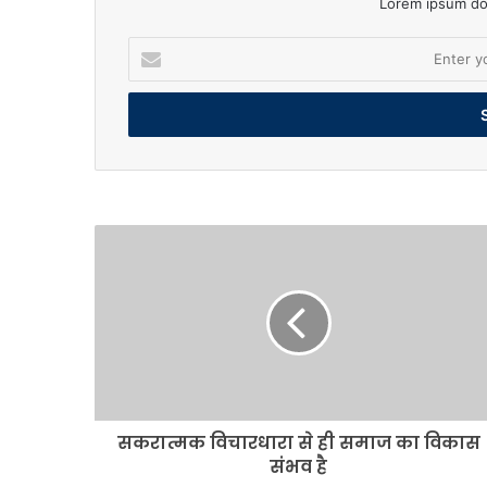
Lorem ipsum dol
Enter
your
Email
address
सकरात्मक
विचारधारा
से
ही
समाज
का
विकास
संभव
है
सकरात्मक विचारधारा से ही समाज का विकास
संभव है