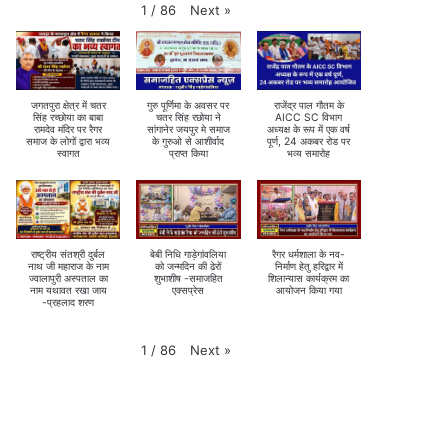
Next
»
1
/
86
जगतपुरा क्षेत्र में चतर
गुरु पूर्णिमा के अवसर पर
राजेंद्र पाल गौतम के
सिंह रच्छोया का बाबा
चतर सिंह रछोया ने
AICC SC विभाग
रामदेव मंदिर पर रैगर
सांगानेर जयपुर मे समाज
अध्यक्ष के रूप में एक वर्ष
समाज के लोगों द्वारा भव्य
के गुरुओ से आशीर्वाद
पूर्ण, 24 अकबर रोड पर
स्वागत
प्राप्त किया
भव्य समारोह
राष्ट्रीय संतश्री दुर्बल
बेबी निधि गाड़ेगांवलिया
रैगर धर्मशाला के नव-
नाथ जी महाराज के नाम
को जन्मदिन की ढेरों
निर्माण हेतु हरिद्वार में
ज्वालापुरी अस्पताल का
शुभाशीष -समाजहित
शिलान्यास कार्यक्रम का
नाम यथावत रखा जाय
एक्सप्रेस
आयोजन किया गया
-प्रहलाद शरण
Next
»
1
/
86