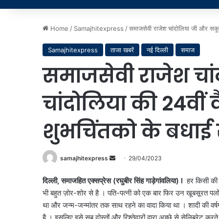
Home
/
Samajhitexpress
/
समाजसेवी राजेश चांदोलिया जी और सकून च
Samajhitexpress
ताजा खबरें
नई दिल्ली
समाज
समाजसेवी राजेश चा
चांदोलिया की 24वीं व
शुभचिंतको के बधाई स
Send
samajhitexpress
29/04/2023
an
दिल्ली
,
समाजहित एक्सप्रेस (रघुबीर सिंह गाड़ेगांवलिया)
l
हर किसी की ज
email
भी बहुत ज़ोर-शोर से है । पति-पत्नी को एक बार फिर उन खूबसूरत पलों 
था और जन्म-जन्मांतर तक साथ रहने का वादा किया था । शादी की वर्षगा
है । इसलिए इसे सब दोस्तों और रिश्तेदारों द्वारा अच्छे से सेलिब्रेट करते 