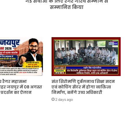
गई सेवाओ के लिए रैगर गौरव सम्मान से
पंचायत
सम्मानित किया
के
प्रति
की
गई
सेवाओ
के
लिए रैगर
गौरव
सम्मान
से
सम्मानित
किया
 रैगर महासभा
संत शिरोमणि दुर्बलनाथ शिक्षा सदन
ाहर जयपुर में 08 अगस्त
एवं कोचिंग सेंटर में होगा व्यक्तित्व
प्रदर्शन का ऐलान
निर्माण, बनेंगे उच्च अधिकारी
2 days ago