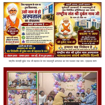
राष्ट्रीय संतश्री दुर्बल नाथ जी महाराज के नाम ज्वालापुरी अस्पताल का नाम यथावत रखा जाय -प्रहलाद शरण