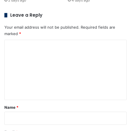
2 days ago
4 days ago
Leave a Reply
Your email address will not be published.
Required fields are
marked
*
C
o
m
m
e
n
t
*
Name
*