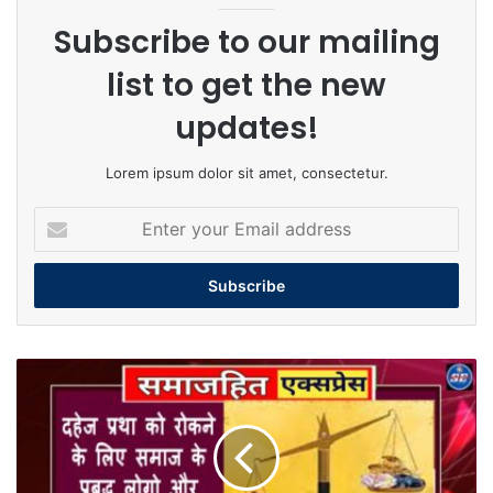
Subscribe to our mailing
list to get the new
updates!
Lorem ipsum dolor sit amet, consectetur.
Enter
your
Email
address
दहेज
प्रथा
को
रोकने
के
लिए