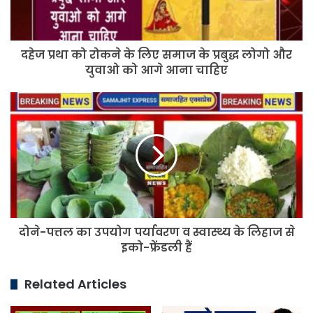
समाज
के
प्रबुद्ध
दहेज प्रथा को रोकने के लिए समाज के प्रबुद्ध लोगो और
लोगो
और
युवाओ को आगे आना चाहिए
युवाओ
को
दोने-
आगे
पत्तल
आना
का
चाहिए
उपयोग
पर्यावरण
व
स्वास्थ्य
के
लिहाज
दोने-पत्तल का उपयोग पर्यावरण व स्वास्थ्य के लिहाज से
से
इको-
इको-फ्रेंडली हैं
फ्रेंडली
हैं
Related Articles