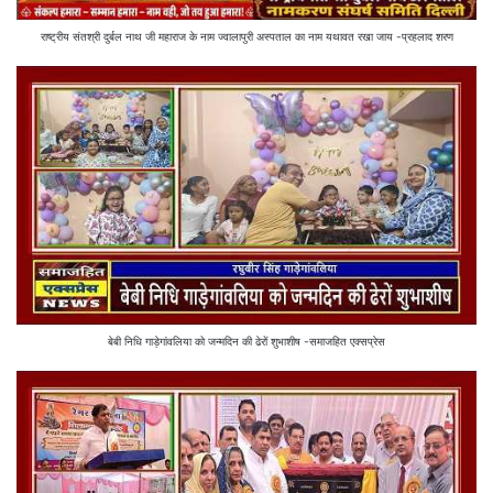
राष्ट्रीय संतश्री दुर्बल नाथ जी महाराज के नाम ज्वालापुरी अस्पताल का नाम यथावत रखा जाय -प्रहलाद शरण
बेबी निधि गाड़ेगांवलिया को जन्मदिन की ढेरों शुभाशीष -समाजहित एक्सप्रेस