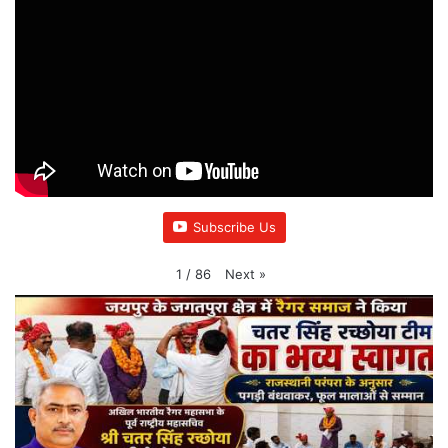
Subscribe Us
Next
»
1
/
86