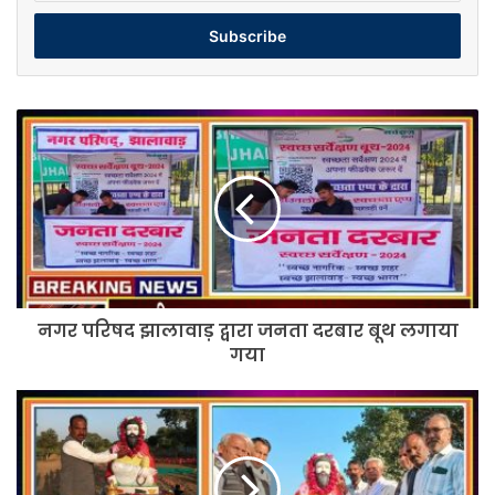
Email
address
नगर
परिषद
झालावाड़
द्वारा
जनता
दरबार
बूथ
लगाया
गया
नगर परिषद झालावाड़ द्वारा जनता दरबार बूथ लगाया
गया
दौसा
जिले
के
गुढ़लिया
ग्राम