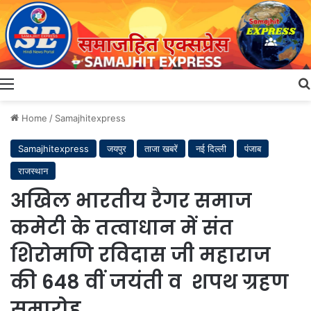
Menu
Home
/
Samajhitexpress
Samajhitexpress
जयपुर
ताजा खबरें
नई दिल्ली
पंजाब
राजस्थान
अखिल भारतीय रैगर समाज
कमेटी के तत्वाधान में संत
शिरोमणि रविदास जी महाराज
की 648 वीं जयंती व शपथ ग्रहण
समारोह