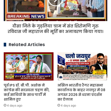
में
संत
शिरोमणि
गुरु
दौसा जिले के गुढ़लिया ग्राम में संत शिरोमणि गुरु
रविदास
जी
रविदास जी महाराज की मूर्ति का अनावरण किया गया।
महाराज
की
Related Articles
मूर्ति
का
अनावरण
किया
गया।
पूर्व IPS डॉ. बी.पी. अशोक ने
अखिल भारतीय रैगर महासभा
कांग्रेस की सदस्यता ग्रहण की,
कार्यालय के बाहर जयपुर में 08
कई साथियों के साथ पार्टी में
अगस्त 2026 से धरना प्रदर्शन
शामिल हुए
का ऐलान
4 days ago
4 days ago