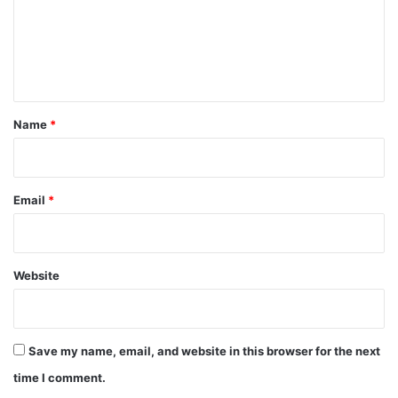
m
e
n
t
*
Name
*
Email
*
Website
Save my name, email, and website in this browser for the next
time I comment.