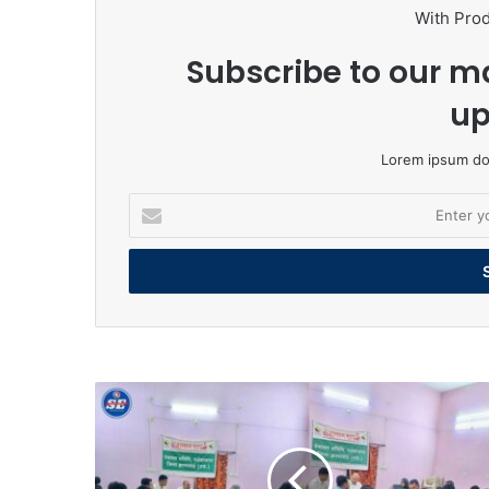
With Pro
Subscribe to our ma
up
Lorem ipsum dol
Enter
your
Email
address
झालावाड़
पंचायत
समिति
मनोहर
थाना