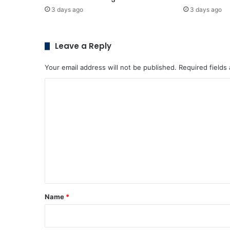
3 days ago
3 days ago
Leave a Reply
Your email address will not be published.
Required fields
C
o
m
m
e
n
t
*
Name
*