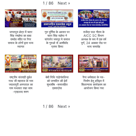
Next
»
1
/
86
जगतपुरा क्षेत्र में चतर
गुरु पूर्णिमा के अवसर पर
राजेंद्र पाल गौतम के
सिंह रच्छोया का बाबा
चतर सिंह रछोया ने
AICC SC विभाग
रामदेव मंदिर पर रैगर
सांगानेर जयपुर मे समाज
अध्यक्ष के रूप में एक वर्ष
समाज के लोगों द्वारा भव्य
के गुरुओ से आशीर्वाद
पूर्ण, 24 अकबर रोड पर
स्वागत
प्राप्त किया
भव्य समारोह
राष्ट्रीय संतश्री दुर्बल
बेबी निधि गाड़ेगांवलिया
रैगर धर्मशाला के नव-
नाथ जी महाराज के नाम
को जन्मदिन की ढेरों
निर्माण हेतु हरिद्वार में
ज्वालापुरी अस्पताल का
शुभाशीष -समाजहित
शिलान्यास कार्यक्रम का
नाम यथावत रखा जाय
एक्सप्रेस
आयोजन किया गया
-प्रहलाद शरण
Next
»
1
/
86