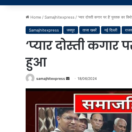
Home
/
Samajhitexpress
/
‘प्यार दोस्ती कगार पर है’ पुस्तक का वि
Samajhitexpress
जयपुर
ताजा खबरें
नई दिल्ली
राजस
‘प्यार दोस्ती कगार 
हुआ
Send
samajhitexpress
18/06/2024
an
email