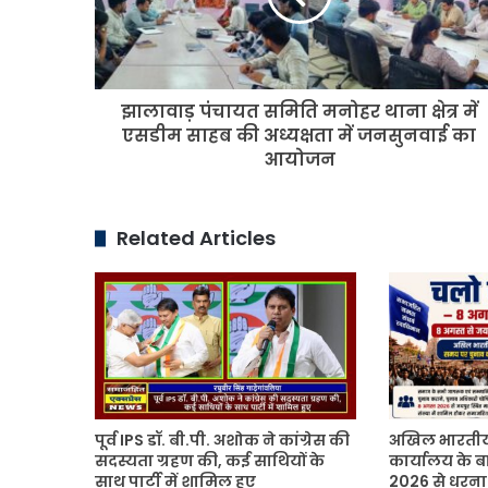
क्षेत्र
में
एसडीम
साहब
झालावाड़ पंचायत समिति मनोहर थाना क्षेत्र में
की
अध्यक्षता
एसडीम साहब की अध्यक्षता में जनसुनवाई का
में
आयोजन
जनसुनवाई
का
आयोजन
Related Articles
पूर्व IPS डॉ. बी.पी. अशोक ने कांग्रेस की
अखिल भारतीय
सदस्यता ग्रहण की, कई साथियों के
कार्यालय के ब
साथ पार्टी में शामिल हुए
2026 से धरना 