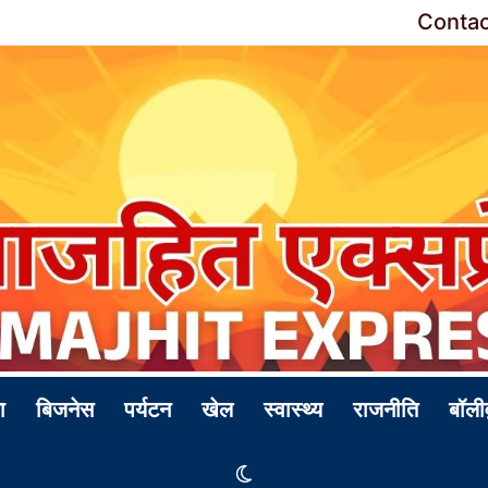
Contac
ा
बिजनेस
पर्यटन
खेल
स्वास्थ्य
राजनीति
बॉली
Switch skin