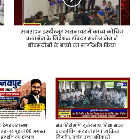
कोचिंग
क्लासेज
के
निदेशक
सनराइज इंस्टीट्यूट असनावर में काव्य कोचिंग
डॉक्टर
मनोज
क्लासेज के निदेशक डॉक्टर मनोज जैन ने
जैन
बीएसटीसी के बच्चो का मार्गदर्शन किया
ने
बीएसटीसी
के
बच्चो
का
मार्गदर्शन
किया
 रैगर महासभा
संत शिरोमणि दुर्बलनाथ शिक्षा सदन
ाहर जयपुर में 08 अगस्त
एवं कोचिंग सेंटर में होगा व्यक्तित्व
प्रदर्शन का ऐलान
निर्माण, बनेंगे उच्च अधिकारी