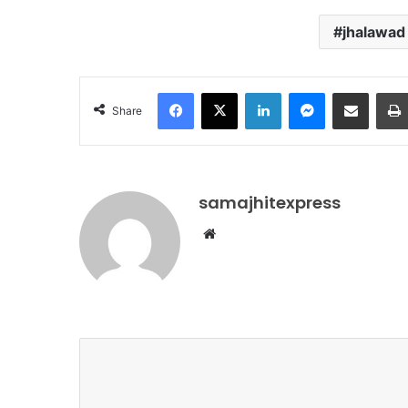
jhalawad
Facebook
X
LinkedIn
Messenger
Share via Email
Share
samajhitexpress
Website