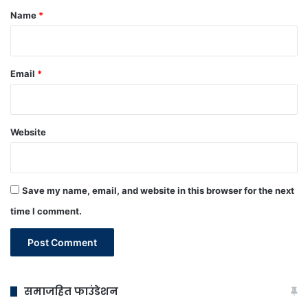
*
Name
*
Email
*
Website
Save my name, email, and website in this browser for the next
time I comment.
समाजहित फाउंडेशन