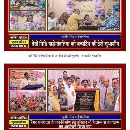
बेबी निधि गाड़ेगांवलिया को जन्मदिन की ढेरों शुभाशीष -समाजहित एक्सप्रेस