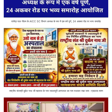
राजेंद्र पाल गौतम के AICC SC विभाग अध्यक्ष के रूप में एक वर्ष पूर्ण, 24 अकबर रोड पर भव्य समारोह
राष्ट्रीय संतश्री दुर्बल नाथ जी महाराज के नाम ज्वालापुरी अस्पताल का नाम यथावत रखा जाय -प्रहलाद शरण