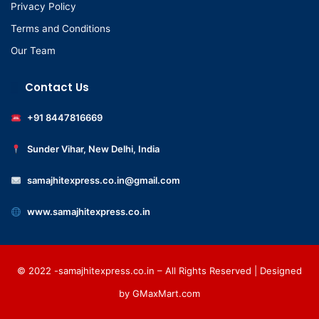
Privacy Policy
Terms and Conditions
Our Team
Contact Us
+91 8447816669
Sunder Vihar, New Delhi, India
samajhitexpress.co.in@gmail.com
www.samajhitexpress.co.in
© 2022 -samajhitexpress.co.in – All Rights Reserved | Designed
by
GMaxMart.com