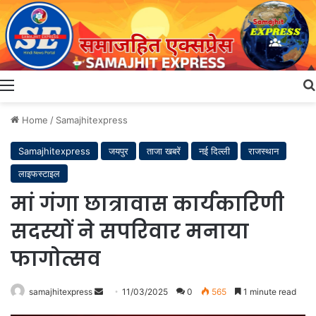
Menu
Home
/
Samajhitexpress
Samajhitexpress
जयपुर
ताजा खबरें
नई दिल्ली
राजस्थान
लाइफस्टाइल
मां गंगा छात्रावास कार्यकारिणी
सदस्यों ने सपरिवार मनाया
फागोत्सव
Send
samajhitexpress
11/03/2025
0
565
1 minute read
an