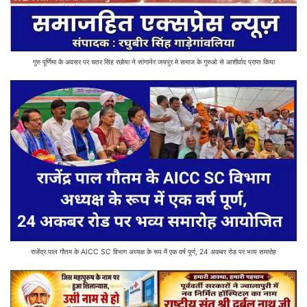
गुरु पूर्णिमा के अवसर पर चतर सिंह रछोया ने सांगानेर जयपुर मे समाज के गुरुओ से आशीर्वाद प्राप्त किया
राजेंद्र पाल गौतम के AICC SC विभाग अध्यक्ष के रूप में एक वर्ष पूर्ण, 24 अकबर रोड पर भव्य समारोह