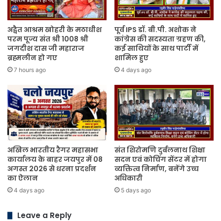
में
मनाया
गया।
अद्वैत आश्रम खोहरी के मठाधीश
पूर्व IPS डॉ. बी.पी. अशोक ने
परम पूज्य संत श्री 1008 श्री
कांग्रेस की सदस्यता ग्रहण की,
जगदीश दास जी महाराज
कई साथियों के साथ पार्टी में
ब्रह्मलीन हो गए
शामिल हुए
7 hours ago
4 days ago
अखिल भारतीय रैगर महासभा
संत शिरोमणि दुर्बलनाथ शिक्षा
कार्यालय के बाहर जयपुर में 08
सदन एवं कोचिंग सेंटर में होगा
अगस्त 2026 से धरना प्रदर्शन
व्यक्तित्व निर्माण, बनेंगे उच्च
का ऐलान
अधिकारी
4 days ago
5 days ago
Leave a Reply