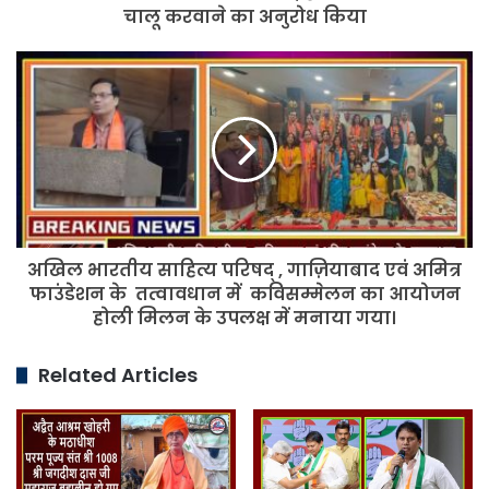
बधाई
चालू करवाने का अनुरोध किया
दी,
हॉस्पिटल
अखिल
को
भारतीय
शीघ्र
साहित्य
चालू
परिषद्
करवाने
,
का
गाज़ियाबाद
अनुरोध
एवं
किया
अमित्र
फाउंडेशन
अखिल भारतीय साहित्य परिषद् , गाज़ियाबाद एवं अमित्र
के
तत्वावधान
फाउंडेशन के तत्वावधान में कविसम्मेलन का आयोजन
में
होली मिलन के उपलक्ष में मनाया गया।
कविसम्मेलन
का
Related Articles
आयोजन
होली
मिलन
के
उपलक्ष