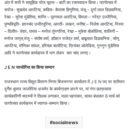
अंत में सभी ने सामूहिक भोज चूरमा – बाटी का रसास्वादन किया। फागोत्सव में
सरोज- सुखदेव आरटिया, कविता- कैलाश हिनुणिया, मंजू – दुर्गा लाल डिडवानिया,
रेखा – सुरेश मुंडेतिया, शान्ति – पूरणमल आरटिया, विमला – नरेंद्र उज्जैनिया,
पुण्यविभूति- ज्ञानचंद उजीरपुरिया, आरती- लखन, मनीषा – निलेश आरटिया, निरमा
– दिलीप- पंवार, पायल – मनोज तुंनगरिया, रेखा – मुकेश बोकोलिया, शालिनी –
मनोज जागृत,मंजु – संतोष वर्मा, डॉक्टर राजेंद्र वर्मा, बाबूलाल डिडवानिया , सोनू
आरटिया, मोनिका सांवल, हरिच्छा बालोटिया, प्रियंका ओलेडिया, गुनगुन मुंडेतिया
आदि ने फागोत्सव कार्यक्रम में भाग लेकर चार चांद लगाए।
J E N
जाजोरिया
का
किया
सम्मान
राजस्थान राज्य विद्युत वितरण निगम बिजयनगर कार्यालय में J E N पद पर श्रीमान
दुर्गेश कुमार जाजोरिया अजमेर के कार्यग्रहण करने पर, मां गंगा छात्रावास
कार्यकारिणी सदस्यों ने तिलक लगाकर, माला पहनाकर, साफा बंधाकर 8 मार्च को
फागोत्सव कार्यक्रम में स्वागत-सम्मान किया।
socialnews