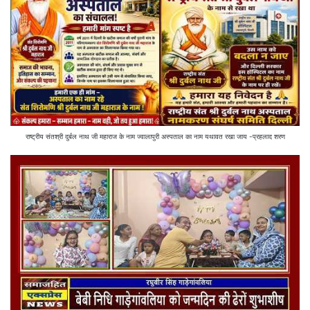
राष्ट्रीय संतश्री दुर्बल नाथ जी महाराज के नाम ज्वालापुरी अस्पताल का नाम यथावत रखा जाय -प्रहलाद शरण