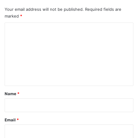
Your email address will not be published.
Required fields are
marked
*
C
o
m
m
e
n
t
*
Name
*
Email
*