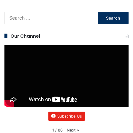
Search
for:
Our Channel
Subscribe Us
Next
»
1
/
86