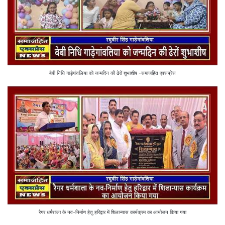
बेबी निधि गाड़ेगांवलिया को जन्मदिन की ढेरों शुभाशीष -समाजहित एक्सप्रेस
रैगर धर्मशाला के नव-निर्माण हेतु हरिद्वार में शिलान्यास कार्यक्रम का आयोजन किया गया