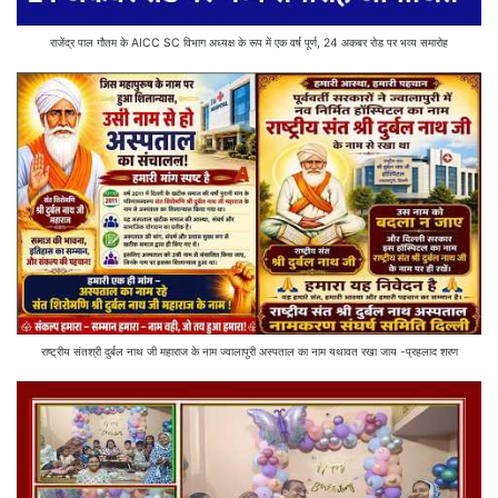
राजेंद्र पाल गौतम के AICC SC विभाग अध्यक्ष के रूप में एक वर्ष पूर्ण, 24 अकबर रोड पर भव्य समारोह
राष्ट्रीय संतश्री दुर्बल नाथ जी महाराज के नाम ज्वालापुरी अस्पताल का नाम यथावत रखा जाय -प्रहलाद शरण