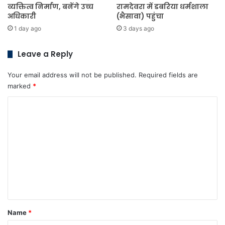
व्यक्तित्व निर्माण, बनेंगे उच्च
रामदेवरा में डबरिया धर्मशाला
अधिकारी
(भैसावा) पहुंचा
1 day ago
3 days ago
Leave a Reply
Your email address will not be published.
Required fields are
marked
*
C
o
m
m
e
n
t
*
Name
*