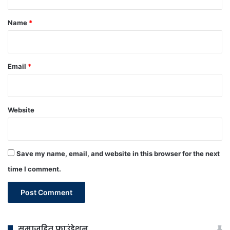
t
*
Name
*
Email
*
Website
Save my name, email, and website in this browser for the next
time I comment.
समाजहित फाउंडेशन