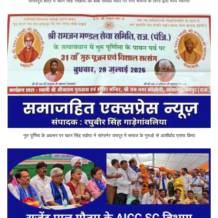
जगतपुरा क्षेत्र में चतर सिंह रच्छोया का बाबा रामदेव मंदिर पर रैगर समाज के लोगों द्वारा भव्य स्वागत
गुरु पूर्णिमा के अवसर पर चतर सिंह रछोया ने सांगानेर जयपुर मे समाज के गुरुओ से आशीर्वाद प्राप्त किया