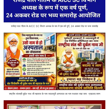
राजेंद्र पाल गौतम के AICC SC विभाग अध्यक्ष के रूप में एक वर्ष पूर्ण, 24 अकबर रोड पर भव्य समारोह
राष्ट्रीय संतश्री दुर्बल नाथ जी महाराज के नाम ज्वालापुरी अस्पताल का नाम यथावत रखा जाय -प्रहलाद शरण