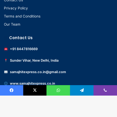
Contact Us
Privacy Policy
Terms and Conditions
Our Team
Contact Us
+91 8447816669
Sunder Vihar, New Delhi, India
samajhitexpress.co.in@gmail.com
www.samajhitexpress.co.in
Facebook
X
WhatsApp
Telegram
Viber
© 2022 -samajhitexpress.co.in – All Rights Reserved | Designed
by
GMaxMart.com