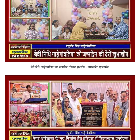
बेबी निधि गाड़ेगांवलिया को जन्मदिन की ढेरों शुभाशीष -समाजहित एक्सप्रेस