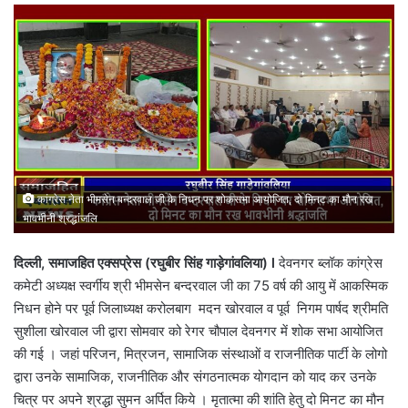
email
कांग्रेस नेता भीमसेन बन्दरवाल जी के निधन पर शोकसभा आयोजित, दो मिनट का मौन रख
भावभीनी श्रद्धांजलि
दिल्ली, समाजहित एक्सप्रेस (रघुबीर सिंह गाड़ेगांवलिया) l
देवनगर ब्लॉक कांग्रेस
कमेटी अध्यक्ष स्वर्गीय श्री भीमसेन बन्दरवाल जी का 75 वर्ष की आयु में आकस्मिक
निधन होने पर पूर्व जिलाध्यक्ष करोलबाग मदन खोरवाल व पूर्व निगम पार्षद श्रीमति
सुशीला खोरवाल जी द्वारा सोमवार को रेगर चौपाल देवनगर में शोक सभा आयोजित
की गई । जहां परिजन, मित्रजन, सामाजिक संस्थाओं व राजनीतिक पार्टी के लोगो
द्वारा उनके सामाजिक, राजनीतिक और संगठनात्मक योगदान को याद कर उनके
चित्र पर अपने श्रद्धा सुमन अर्पित किये । मृतात्मा की शांति हेतु दो मिनट का मौन