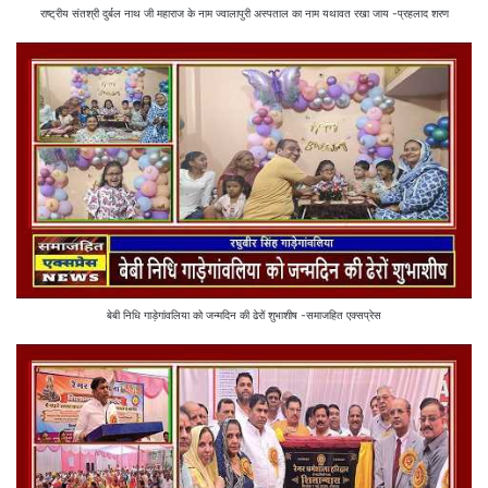
राष्ट्रीय संतश्री दुर्बल नाथ जी महाराज के नाम ज्वालापुरी अस्पताल का नाम यथावत रखा जाय -प्रहलाद शरण
बेबी निधि गाड़ेगांवलिया को जन्मदिन की ढेरों शुभाशीष -समाजहित एक्सप्रेस