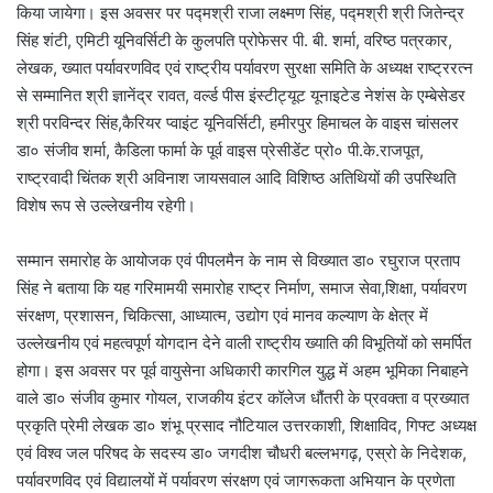
किया जायेगा। इस अवसर पर पद्मश्री राजा लक्ष्मण सिंह, पद्मश्री श्री जितेन्द्र
सिंह शंटी, एमिटी यूनिवर्सिटी के कुलपति प्रोफेसर पी. बी. शर्मा, वरिष्ठ पत्रकार,
लेखक, ख्यात पर्यावरणविद एवं राष्ट्रीय पर्यावरण सुरक्षा समिति के अध्यक्ष राष्ट्ररत्न
से सम्मानित श्री ज्ञानेंद्र रावत, वर्ल्ड पीस इंस्टीट्यूट यूनाइटेड नेशंस के एम्बेसेडर
श्री परविन्दर सिंह,कैरियर प्वाइंट यूनिवर्सिटी, हमीरपुर हिमाचल के वाइस चांसलर
डा० संजीव शर्मा, कैडिला फार्मा के पूर्व वाइस प्रेसीडेंट प्रो० पी.के.राजपूत,
राष्ट्रवादी चिंतक श्री अविनाश जायसवाल आदि विशिष्ठ अतिथियों की उपस्थिति
विशेष रूप से उल्लेखनीय रहेगी।
सम्मान समारोह के आयोजक एवं पीपलमैन के नाम से विख्यात डा० रघुराज प्रताप
सिंह ने बताया कि यह गरिमामयी समारोह राष्ट्र निर्माण, समाज सेवा,शिक्षा, पर्यावरण
संरक्षण, प्रशासन, चिकित्सा, आध्यात्म, उद्योग एवं मानव कल्याण के क्षेत्र में
उल्लेखनीय एवं महत्वपूर्ण योगदान देने वाली राष्ट्रीय ख्याति की विभूतियों को समर्पित
होगा। इस अवसर पर पूर्व वायुसेना अधिकारी कारगिल युद्ध में अहम भूमिका निबाहने
वाले डा० संजीव कुमार गोयल, राजकीय इंटर कॉलेज धौंतरी के प्रवक्ता व प्रख्यात
प्रकृति प्रेमी लेखक डा० शंभू प्रसाद नौटियाल उत्तरकाशी, शिक्षाविद, गिफ्ट अध्यक्ष
एवं विश्व जल परिषद के सदस्य डा० जगदीश चौधरी बल्लभगढ़, एस्रो के निदेशक,
पर्यावरणविद एवं विद्यालयों में पर्यावरण संरक्षण एवं जागरूकता अभियान के प्रणेता