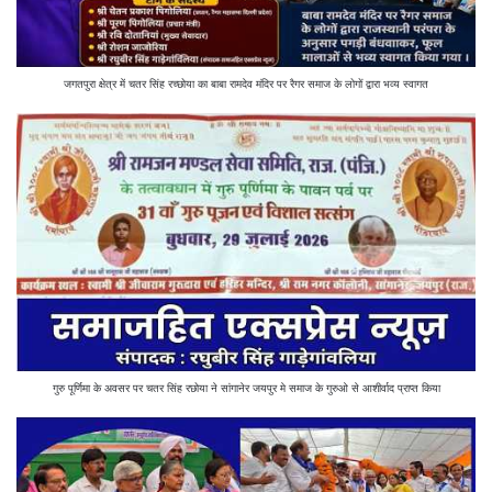
जगतपुरा क्षेत्र में चतर सिंह रच्छोया का बाबा रामदेव मंदिर पर रैगर समाज के लोगों द्वारा भव्य स्वागत
गुरु पूर्णिमा के अवसर पर चतर सिंह रछोया ने सांगानेर जयपुर मे समाज के गुरुओ से आशीर्वाद प्राप्त किया