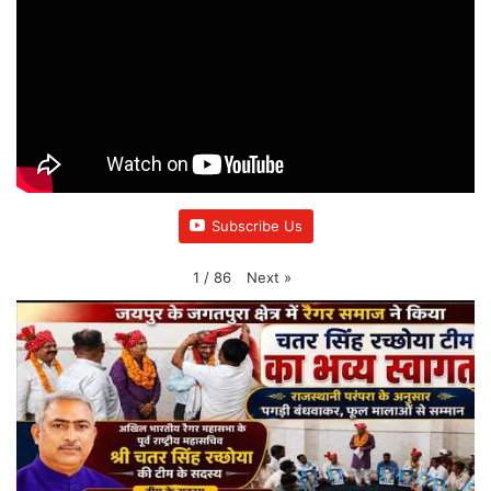
Subscribe Us
Next
»
1
/
86