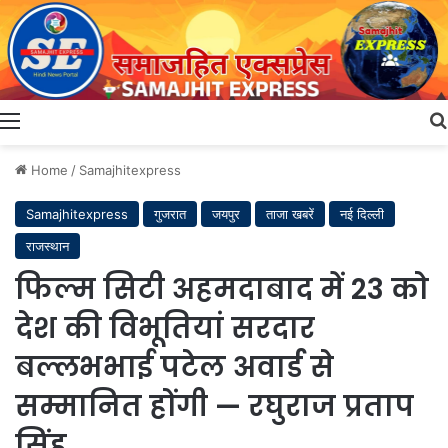
Menu
Home
/
Samajhitexpress
Samajhitexpress
गुजरात
जयपुर
ताजा खबरें
नई दिल्ली
राजस्थान
फिल्म सिटी अहमदाबाद में 23 को
देश की विभूतियां सरदार
बल्लभभाई पटेल अवार्ड से
सम्मानित होंगी — रघुराज प्रताप
सिंह