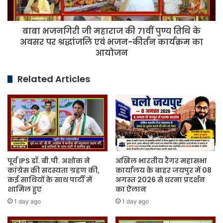
तिथि
के
बाबा भजनगिरी जी महाराज की 71वीं पुण्य तिथि के
अवसर
पर
अवसर पर श्रद्धांजलि एवं भजन-कीर्तन कार्यक्रम का
श्रद्धांजलि
आयोजन
एवं
भजन-
Related Articles
कीर्तन
कार्यक्रम
का
आयोजन
पूर्व IPS डॉ. बी.पी. अशोक ने
अखिल भारतीय रैगर महासभा
कांग्रेस की सदस्यता ग्रहण की,
कार्यालय के बाहर जयपुर में 08
कई साथियों के साथ पार्टी में
अगस्त 2026 से धरना प्रदर्शन
शामिल हुए
का ऐलान
1 day ago
1 day ago