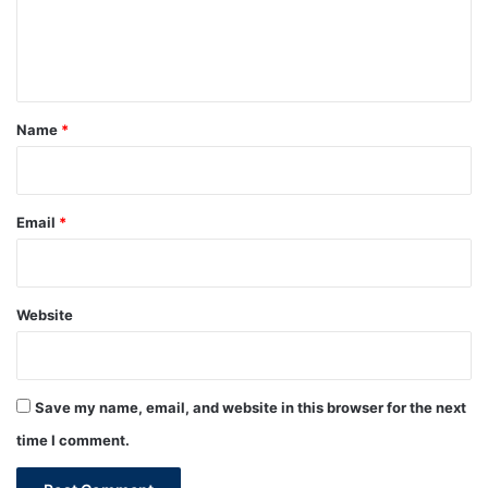
e
n
t
*
Name
*
Email
*
Website
Save my name, email, and website in this browser for the next
time I comment.