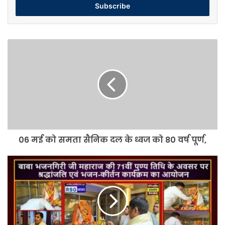
address
06
मई
को
समता
सैनिक
दल
के
ध्वज
को
06 मई को समता सैनिक दल के ध्वज को 80 वर्ष पूर्ण,
80
वर्ष
पूर्ण,
बाबा
भजनगिरी
जी
महाराज
की
71वीं
पुण्य