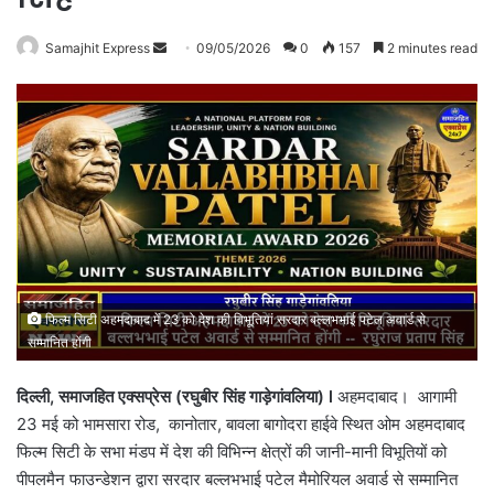
Send
Samajhit Express
09/05/2026
0
157
2 minutes read
an
email
फिल्म सिटी अहमदाबाद में 23 को देश की विभूतियां सरदार बल्लभभाई पटेल अवार्ड से
सम्मानित होंगी
दिल्ली, समाजहित एक्सप्रेस (रघुबीर सिंह गाड़ेगांवलिया) l
अहमदाबाद। आगामी
23 मई को भामसारा रोड, कानोतार, बावला बागोदरा हाईवे स्थित ओम अहमदाबाद
फिल्म सिटी के सभा मंडप में देश की विभिन्न क्षेत्रों की जानी-मानी विभूतियों को
पीपलमैन फाउन्डेशन द्वारा सरदार बल्लभभाई पटेल मैमोरियल अवार्ड से सम्मानित