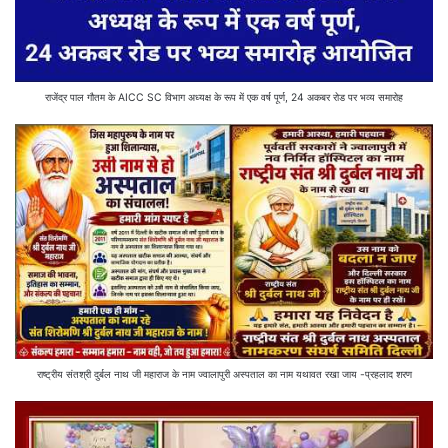
राजेंद्र पाल गौतम के AICC SC विभाग अध्यक्ष के रूप में एक वर्ष पूर्ण, 24 अकबर रोड पर भव्य समारोह
राष्ट्रीय संतश्री दुर्बल नाथ जी महाराज के नाम ज्वालापुरी अस्पताल का नाम यथावत रखा जाय -प्रहलाद शरण