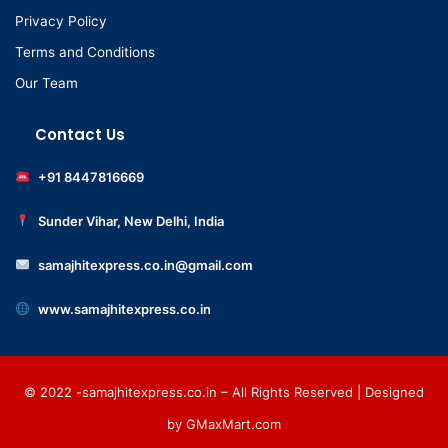
Privacy Policy
Terms and Conditions
Our Team
Contact Us
+91 8447816669
Sunder Vihar, New Delhi, India
samajhitexpress.co.in@gmail.com
www.samajhitexpress.co.in
© 2022 -samajhitexpress.co.in – All Rights Reserved | Designed
by
GMaxMart.com