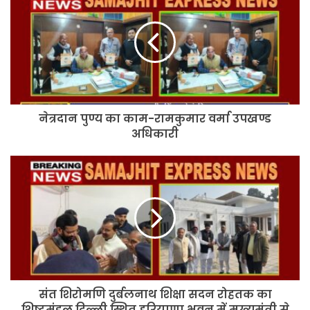
पुण्य
का
काम-
रामकुमार
वर्मा
उपखण्ड
अधिकारी
नेत्रदान पुण्य का काम-रामकुमार वर्मा उपखण्ड
अधिकारी
संत
शिरोमणि
दुर्बलनाथ
शिक्षा
सदन
रोहतक
का
शिष्टमंडल
दिल्ली
संत शिरोमणि दुर्बलनाथ शिक्षा सदन रोहतक का
स्थित
हरियाणा
शिष्टमंडल दिल्ली स्थित हरियाणा भवन में मुख्यमंत्री से