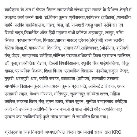
कार्यक्रम के अंत में गोपाल किरन समाजसेवी संस्था द्वारा समाज के विभिन्न क्षेत्रो में
उत्कृष्ट कार्य करने वालो डॉ.विनय कुमार श्रीवास्तव,प्रोफेसर (इतिहास),शासकीय
महर्षि अरविंद महाविद्यालय, गोहद, भिंड, डॉ. राजश्री दगड़ू भामरे प्रोफेसर एवं
रिसर्च गाइड,डिपार्टमेंट ऑफ़ हिंदी महात्मा गांधी कॉलेज अहमदपुर, लातुर, रश्मि
सिंघल, प्रधानाध्यापिका, पिनाहट,आगरा मास्टर् ट्रेनर(अंग्रेज़ी) राज्य स्तरीय
बेसिक शिक्षा,पी.यादवओज’, शिक्षाविद, समाजसेवी,साहित्यकार,(ओड़ीसा), श्रीमती
मंजू पोद्दार, रामप्रसाद बसेड़िया,सीनियर पंचायतअधिकारी,जिला प्रशासन ग्वालियर,
डॉ. पूजा,राजनीतिक विज्ञान, दिल्ली विश्वविद्यालय, रघुवीर सिंह गाड़ेगांवलिया, रिंकू
दाबड, प्राथमिक शिक्षक, शिक्षा विभाग प्राथमिक विद्यालय डेहरीया,संकुल केंद्र,
गुज़री, धरमपुरी, धार, ज्योति सराफ, व्याख्याता (वाणिज्य) शासकीय उच्चतर
माध्यमिक विद्यालय कुरदा,चांपा,अरुण कुमार प्रजापति, असिस्टेंट शिक्षक, अपर
प्राइमरी स्कूल, कैथन गोरसरा, मोतिगपुर, सुल्तानपुर,डॉ.श्वेता शरण, महिला
कॉलेज,सहरसा बिहार,मंजू सुमन डबरा, चंचल सुमन, सुनीता रामप्रसाद बसेड़िया
आदि को उपस्थित अतिथियों के कर कमलो से शाल मोमेंटो और प्रशस्ति पत्र
प्रदान कर ‘सावित्रीबाई फुले गौरव सम्मान’ से सम्मानित किया गया।
श्रीप्रकाश सिंह निमराजे अध्यक्ष,गोपाल किरन समाजसेवी संस्था द्वारा KRG