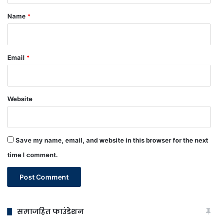
*
Name
*
Email
*
Website
Save my name, email, and website in this browser for the next
time I comment.
समाजहित फाउंडेशन