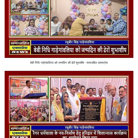
बेबी निधि गाड़ेगांवलिया को जन्मदिन की ढेरों शुभाशीष -समाजहित एक्सप्रेस