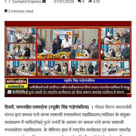
Send
Samajhit Express
07/01/2026
0
478
an
2 minutes read
email
सावित्रीबाई फुले जयंती पर राष्ट्रीय कार्यशाला एवं गौरव सम्मान समारोह ग्वालियर में संपन्न
दिल्ली, समाजहित एक्सप्रेस (रघुबीर सिंह गाड़ेगांवलिया) ।
गोपाल किरन समाजसेवी
संस्था
द्वारा कमला राजे कन्या स्वशासी स्नातकोत्तर महाविद्यालय,ग्वालियर के संयुक्त
तत्वावधान में
सावित्रीबाई फुले जयंती
के अवसर पर कमला राजे कन्या स्वशासी
स्नातकोत्तर महाविद्यालय के सेमिनार हाल में राष्ट्रीय कार्यशाला एवं सम्मान समारोह