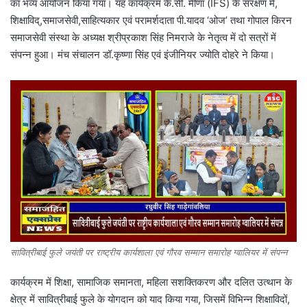
का भव्य आयोजन किया गया। यह कार्यक्रम के.सी. मीणा (IFS) के संरक्षण में,
शिक्षाविद्,समाजसेवी,साहित्यकार एवं परामर्शदाता पी.यादव ‘ओज’ तथा गोपाल किरन
समाजसेवी संस्था के अध्यक्ष श्रीप्रकाश सिंह निमराजे के नेतृत्व में दो सत्रों में
संपन्न हुआ। मंच संचालन डॉ.कृष्णा सिंह एवं इंजीनियर ज्योति दोहरे ने किया।
सावित्रीबाई फुले जयंती पर राष्ट्रीय कार्यशाला एवं गौरव सम्मान समारोह ग्वालियर में संपन्न
कार्यक्रम में शिक्षा, सामाजिक समानता, महिला सशक्तिकरण और दलित उत्थान के
क्षेत्र में सावित्रीबाई फुले के योगदान को याद किया गया, जिसमें विभिन्न शिक्षाविदों,